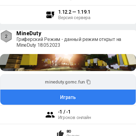
1.12.2 — 1.19.1
Версия сервера
MineDuty
2
Гриферский Режим - данный режим открыт на 
MineDuty 18.05.2023
mineduty.gomc.fun
Играть
-1 / -1
Игроков онлайн
80
Оценок