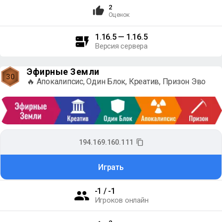
2
Оценок
1.16.5 — 1.16.5
Версия сервера
Эфирные Земли
30
🔥 Апокалипсис, Один Блок, Креатив, Призон Эво
194.169.160.111
Играть
-1 / -1
Игроков онлайн