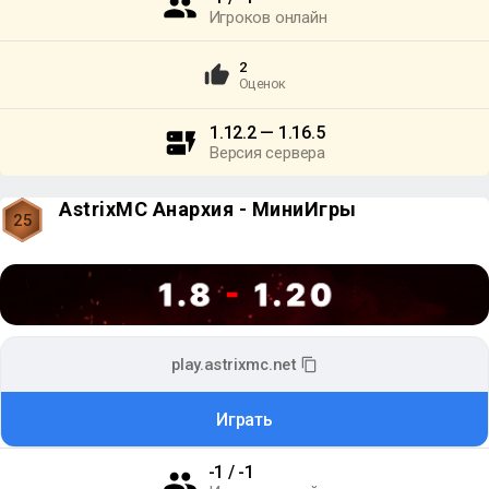
Игроков онлайн
2
Оценок
1.12.2 — 1.16.5
Версия сервера
AstrixMC Анархия - МиниИгры
25
play.astrixmc.net
Играть
-1 / -1