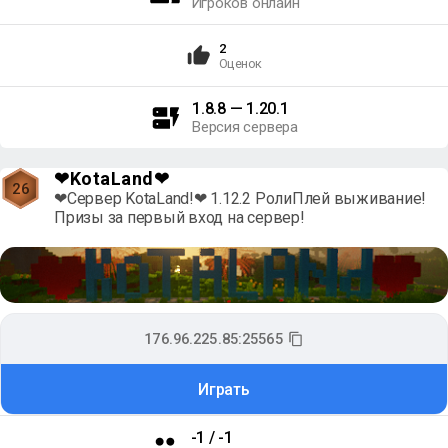
Игроков онлайн
2
Оценок
1.8.8 — 1.20.1
Версия сервера
❤KotaLand❤
26
❤Сервер KotaLand!❤ 1.12.2 РолиПлей выживание! 
Призы за первый вход на сервер!
176.96.225.85:25565
Играть
-1 / -1