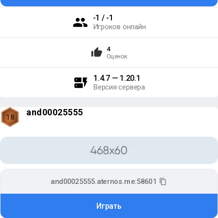
-1 / -1
Игроков онлайн
4
Оценок
1.4.7 — 1.20.1
Версия сервера
and00025555
18
and00025555.aternos.me:58601
Играть