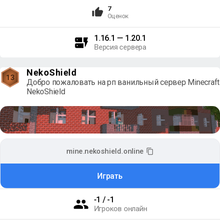
7
Оценок
1.16.1 — 1.20.1
Версия сервера
NekoShield
13
Добро пожаловать на рп ванильный сервер Minecraft 
NekoShield 
mine.nekoshield.online
Играть
-1 / -1
Игроков онлайн