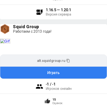
1.16.5 — 1.20.1
Версия сервера
Squid Group
6
Работаем с 2013 года!
alt.squidgroup.ru
Играть
-1 / -1
Игроков онлайн
15
Оценок