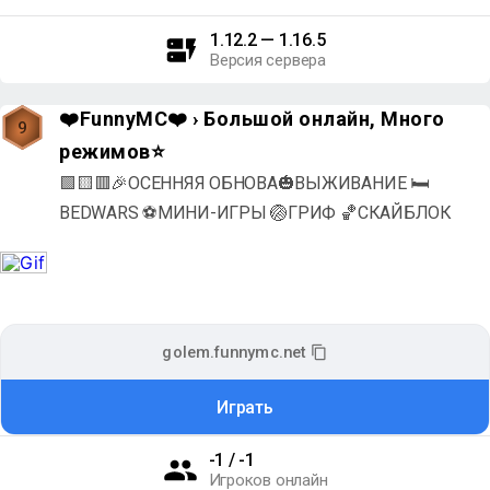
1.12.2 — 1.16.5
Версия сервера
❤️FunnyMC❤️ › Большой онлайн, Много 
9
режимов⭐
🟩🟨🟥🎉ОСЕННЯЯ ОБНОВА🎃ВЫЖИВАНИЕ 🛏
BEDWARS ⚽МИНИ-ИГРЫ 🏐ГРИФ 🏀СКАЙБЛОК	
golem.funnymc.net
Играть
-1 / -1
Игроков онлайн