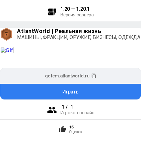
1.20 — 1.20.1
Версия сервера
AtlantWorld | Реальная жизнь
7
МАШИНЫ, ФРАКЦИИ, ОРУЖИЕ, БИЗНЕСЫ, ОДЕЖДА
golem.atlantworld.ru
Играть
-1 / -1
Игроков онлайн
15
Оценок