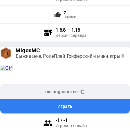
7
Оценок
1.8.8 — 1.18
Версия сервера
MigosMC
11
Выживание, РолеПлей, Гриферский и мини-игры!!!
mc.migosmc.net
Играть
-1 / -1
Игроков онлайн