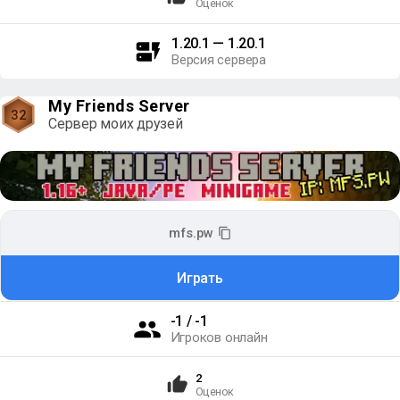
Оценок
1.20.1 — 1.20.1
Версия сервера
My Friends Server
32
Сервер моих друзей
mfs.pw
Играть
-1 / -1
Игроков онлайн
2
Оценок