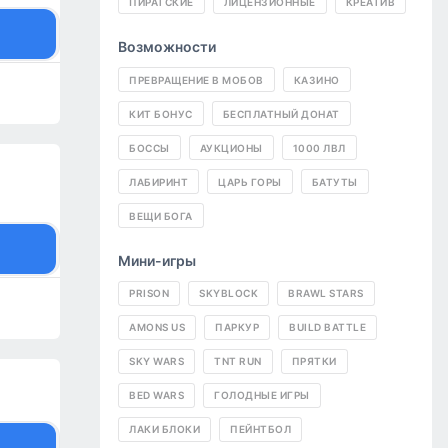
ПИРАТСКИЕ
ЛИЦЕНЗИОННЫЕ
КРЕАТИВ
Возможности
ПРЕВРАЩЕНИЕ В МОБОВ
КАЗИНО
КИТ БОНУС
БЕСПЛАТНЫЙ ДОНАТ
БОССЫ
АУКЦИОНЫ
1000 ЛВЛ
ЛАБИРИНТ
ЦАРЬ ГОРЫ
БАТУТЫ
ВЕЩИ БОГА
Мини-игры
PRISON
SKYBLOCK
BRAWL STARS
AMONS US
ПАРКУР
BUILD BATTLE
SKY WARS
TNT RUN
ПРЯТКИ
BED WARS
ГОЛОДНЫЕ ИГРЫ
ЛАКИ БЛОКИ
ПЕЙНТБОЛ