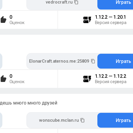
Играть
vedrocraft.ru
0
1.12.2 — 1.20.1
Оценок
Версия сервера
Играть
ElonarCraft.aternos.me:25809
0
1.12.2 — 1.12.2
Оценок
Версия сервера
йдешь много много друзей
Играть
wonscube.mclan.ru