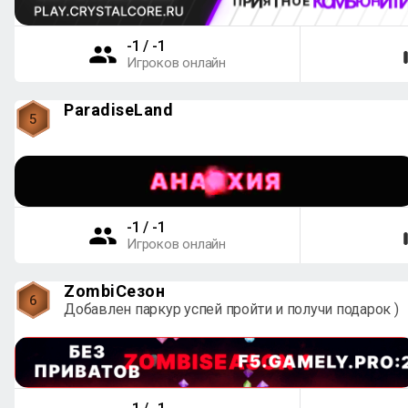
-1 / -1
Игроков онлайн
ParadiseLand
5
-1 / -1
Игроков онлайн
ZombiСезон
6
Добавлен паркур успей пройти и получи подарок )