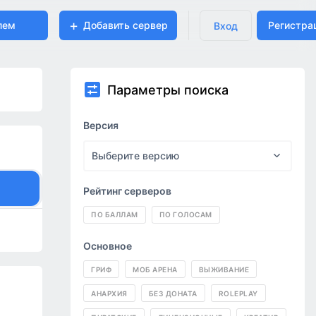
лем
Добавить сервер
Регистра
Вход
Параметры поиска
Версия
Выберите версию
Рейтинг серверов
ПО БАЛЛАМ
ПО ГОЛОСАМ
Основное
ГРИФ
МОБ АРЕНА
ВЫЖИВАНИЕ
АНАРХИЯ
БЕЗ ДОНАТА
ROLEPLAY