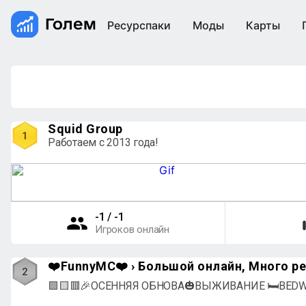
Ресурспаки
Моды
Карты
Squid Group
1
Работаем с 2013 года!
-1 / -1
Игроков онлайн
❤️FunnyMC❤️ › Большой онлайн, Много 
2
🟩🟨🟥🎉ОСЕННЯЯ ОБНОВА🎃ВЫЖИВАНИЕ 🛏BED