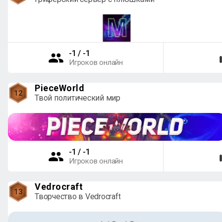
-1 / -1
Игроков онлайн
PieceWorld
12
Твой политический мир
-1 / -1
Игроков онлайн
Vedrocraft
13
Творчество в Vedrocraft