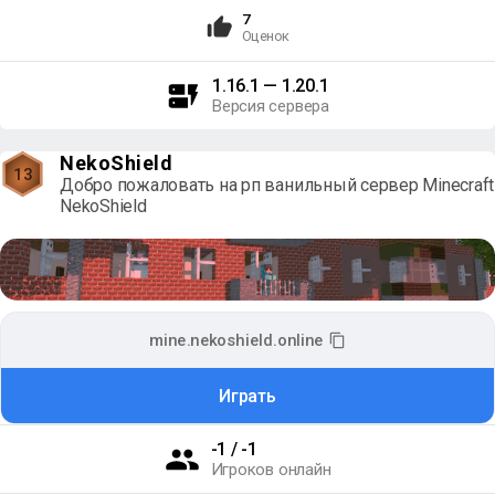
7
Оценок
1.16.1 — 1.20.1
Версия сервера
NekoShield
13
Добро пожаловать на рп ванильный сервер Minecraft 
NekoShield 
mine.nekoshield.online
Играть
-1 / -1
Игроков онлайн