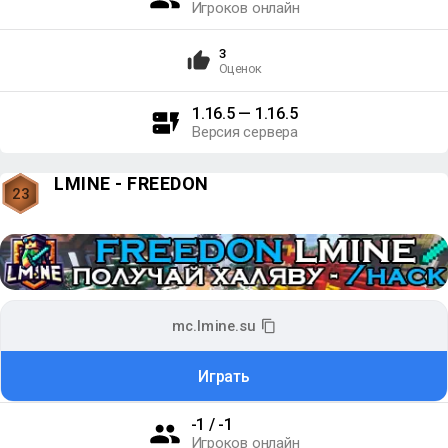
Игроков онлайн
3
Оценок
1.16.5 — 1.16.5
Версия сервера
LMINE - FREEDON
23
mc.lmine.su
Играть
-1 / -1
Игроков онлайн