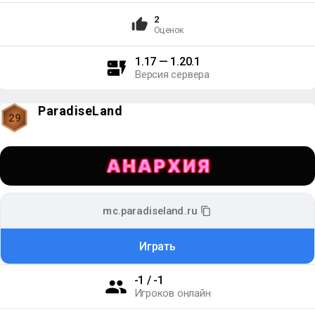
2
Оценок
1.17 — 1.20.1
Версия сервера
ParadiseLand
29
mc.paradiseland.ru
Играть
-1 / -1
Игроков онлайн