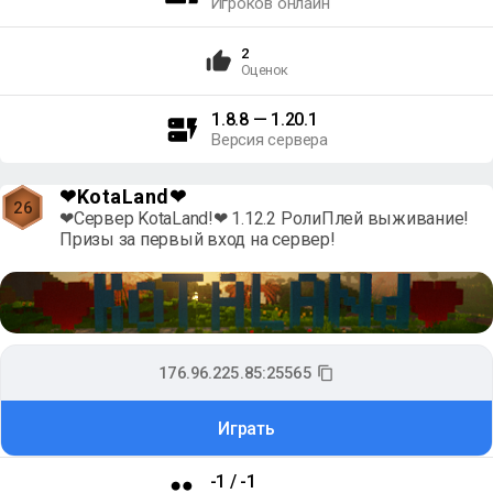
Игроков онлайн
2
Оценок
1.8.8 — 1.20.1
Версия сервера
❤KotaLand❤
26
❤Сервер KotaLand!❤ 1.12.2 РолиПлей выживание! 
Призы за первый вход на сервер!
176.96.225.85:25565
Играть
-1 / -1