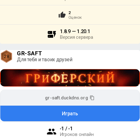
2
Оценок
1.8.9 — 1.20.1
Версия сервера
GR-SAFT
28
Для тебя и твоих друзей
gr-saft.duckdns.org
Играть
-1 / -1
Игроков онлайн