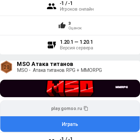
-1 / -1
Игроков онлайн
3
Оценок
1.20.1 — 1.20.1
Версия сервера
MSO Атака титанов
20
MSO -  Атака титанов RPG + MMORPG
play.gomso.ru
Играть
-1 / -1