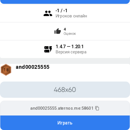
-1 / -1
Игроков онлайн
4
Оценок
1.4.7 — 1.20.1
Версия сервера
and00025555
18
and00025555.aternos.me:58601
Играть