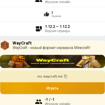
Игроков онлайн
2
Оценок
1.12.2 — 1.12.2
Версия сервера
WayCraft
27
WayCraft - новый формат серверов Minecraft!
mc.waycraft.me
Играть
-1 / -1
Игроков онлайн