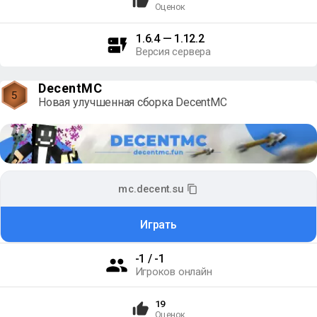
Оценок
1.6.4 — 1.12.2
Версия сервера
DecentMC
5
Новая улучшенная сборка DecentMC
mc.decent.su
Играть
-1 / -1
Игроков онлайн
19
Оценок