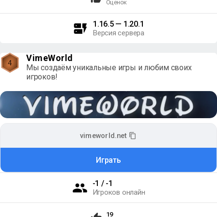
Оценок
1.16.5 — 1.20.1
Версия сервера
VimeWorld
4
Мы создаём уникальные игры и любим своих 
игроков!
vimeworld.net
Играть
-1 / -1
Игроков онлайн
19