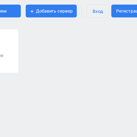
лем
Добавить сервер
Регистра
Вход
ые