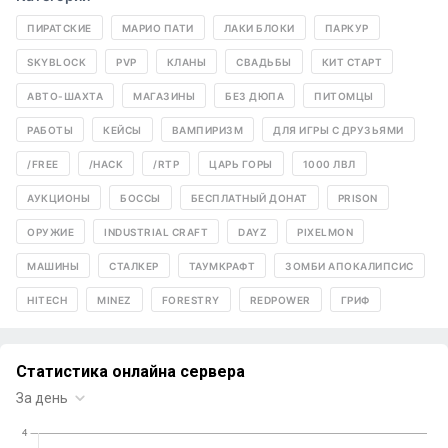
ПИРАТСКИЕ
МАРИО ПАТИ
ЛАКИ БЛОКИ
ПАРКУР
SKYBLOCK
PVP
КЛАНЫ
СВАДЬБЫ
КИТ СТАРТ
АВТО-ШАХТА
МАГАЗИНЫ
БЕЗ ДЮПА
ПИТОМЦЫ
РАБОТЫ
КЕЙСЫ
ВАМПИРИЗМ
ДЛЯ ИГРЫ С ДРУЗЬЯМИ
/FREE
/HACK
/RTP
ЦАРЬ ГОРЫ
1000 ЛВЛ
АУКЦИОНЫ
БОССЫ
БЕСПЛАТНЫЙ ДОНАТ
PRISON
ОРУЖИЕ
INDUSTRIAL CRAFT
DAYZ
PIXELMON
МАШИНЫ
СТАЛКЕР
ТАУМКРАФТ
ЗОМБИ АПОКАЛИПСИС
HITECH
MINEZ
FORESTRY
REDPOWER
ГРИФ