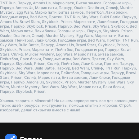
TNT Run, Паркур, Amons Us, Марио пати, Битва замков, Голодные игры,
Паркур, Amons Us, Марио пати, Паркур, Quake, Deathrun, Сплиф, Murder
Mystery, Egg Wars, Марио пати, Битва замков, Пейнтбол, Лаки блоки,
Голодные игры, Bed Wars, Прятки, TNT Run, Sky Wars, Build Battle, Паркур,
Amons Us, Brawl Stars, Skyblock, Prison, Марио пати, Лаки блоки, Голодные
игры, Паркур, Skyblock, Prison, Паркур, Bed Wars, Sky Wars, Skyblock, Bed
Wars, Марио пати, Лаки блоки, Голодные игры, Паркур, Skyblock, Prison,
Quake, Deathrun, Сплиф, Murder Mystery, Egg Wars, Марио пати, Битва
замков, Пейнтбол, Лаки блоки, Голодные игры, Bed Wars, Прятки, TNT Run,
Sky Wars, Build Battle, Паркур, Amons Us, Brawl Stars, Skyblock, Prison,
Skyblock, Prison, Марио пати, Пейнтбол, Голодные игры, Паркур, Brawl
Stars, Сплиф, Murder Mystery, Egg Wars, Марио пати, Битва замков,
Пейнтбол, Лаки блоки, Голодные игры, Bed Wars, Прятки, Sky Wars,
Паркур, Skyblock, Prison, Сплиф, Пейнтбол, Лаки блоки, Прятки, Паркур,
Паркур, Bed Wars, Build Battle, Паркур, Bed Wars, Сплиф, TNT Run, Паркур,
Skyblock, Sky Wars, Марио пати, Пейнтбол, Голодные игры, Паркур, Brawl
Stars, Prison, Сплиф, Марио пати, Битва замков, Лаки блоки, Голодные
игры, Паркур, Amons Us, Skyblock, Prison, Murder Mystery, Bed Wars, Sky
Wars, Murder Mystery, Bed Wars, Sky Wars, Марио пати, Лаки блоки,
Паркур, Skyblock, Prison.
Хочешь творить в Minecraft? На нашем сервере есть все для воплощения
твоих идей - ресурсы, инструменты, помощь опытных игроков. Строй,
изобретай, делай открытия вместе с нами!