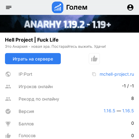
Hell Project | Fuck Life
Это Анархия - новая эра. Постарайтесь выжить. Удачи!
Играть на сервере
IP:Port
mchell-project.ru
-1 / -1
Игроков онлайн
8
Рекорд по онлайну
1.16.5
 — 
1.16.5
Версия
0
Баллов
Голосов
0