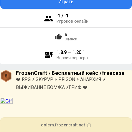
Играть
-1 / -1
Игроков онлайн
6
Оценок
1.8.9 — 1.20.1
Версия сервера
FrozenCraft › Бесплатный кейс /freecase
8
❤️ RPG ⚡ SKYPVP ⚡ PRISON ⚡ АНАРХИЯ ⚡ 
ВЫЖИВАНИЕ БОМЖА ⚡ГРИФ ❤️
golem.frozencraft.net