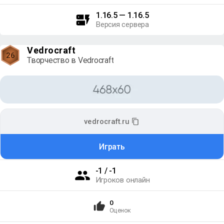
1.16.5 — 1.16.5
Версия сервера
Vedrocraft
26
Творчество в Vedrocraft
vedrocraft.ru
Играть
-1 / -1
Игроков онлайн
0
Оценок