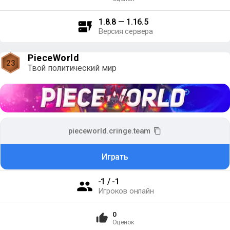
1.8.8 — 1.16.5
Версия сервера
PieceWorld
23
Твой политический мир
pieceworld.cringe.team
Играть
-1 / -1
Игроков онлайн
0
Оценок