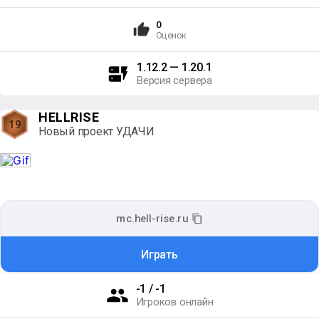
0
Оценок
1.12.2 — 1.20.1
Версия сервера
HELLRISE
19
Новый проект УДАЧИ
mc.hell-rise.ru
Играть
-1 / -1
Игроков онлайн