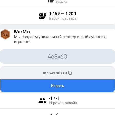
Оценок
1.16.5 — 1.20.1
Версия сервера
WarMix
32
Мы создаём уникальный сервер и любим своих 
игроков!
mc.warmix.ru
Играть
-1 / -1
Игроков онлайн
0