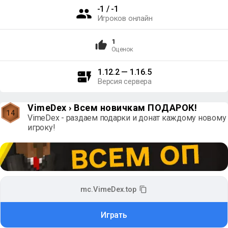
-1 / -1
Игроков онлайн
1
Оценок
1.12.2 — 1.16.5
Версия сервера
VimeDex › Всем новичкам ПОДАРОК!
14
VimeDex - раздаем подарки и донат каждому новому 
игроку!
mc.VimeDex.top
Играть