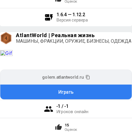
Оценок
1.6.4 — 1.12.2
Версия сервера
AtlantWorld | Реальная жизнь
4
МАШИНЫ, ФРАКЦИИ, ОРУЖИЕ, БИЗНЕСЫ, ОДЕЖДА
golem.atlantworld.ru
Играть
-1 / -1
Игроков онлайн
15
Оценок