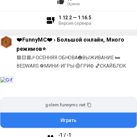
Оценок
1.12.2 — 1.16.5
Версия сервера
❤️FunnyMC❤️ › Большой онлайн, Много 
6
режимов⭐
🟩🟨🟥🎉ОСЕННЯЯ ОБНОВА🎃ВЫЖИВАНИЕ 🛏
BEDWARS ⚽МИНИ-ИГРЫ 🏐ГРИФ 🏀СКАЙБЛОК	
golem.funnymc.net
Играть
-1 / -1