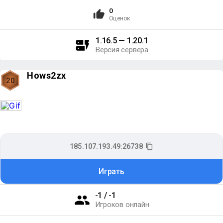
0
Оценок
1.16.5 — 1.20.1
Версия сервера
Hows2zx
20
185.107.193.49:26738
Играть
-1 / -1
Игроков онлайн