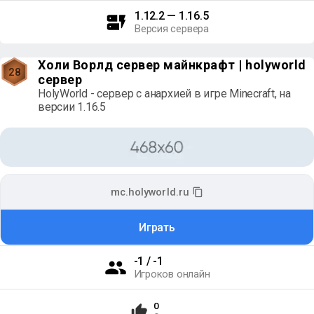
1.12.2 — 1.16.5
Версия сервера
Холи Ворлд сервер майнкрафт | holyworld 
28
сервер
HolyWorld - сервер с анархией в игре Minecraft, на 
версии 1.16.5
mc.holyworld.ru
Играть
-1 / -1
Игроков онлайн
0