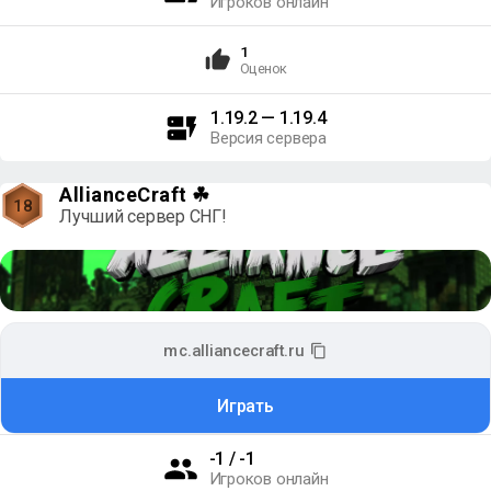
Игроков онлайн
1
Оценок
1.19.2 — 1.19.4
Версия сервера
AllianceCraft ☘
18
Лучший сервер СНГ!
mc.alliancecraft.ru
Играть
-1 / -1
Игроков онлайн