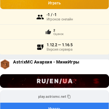
Играть
-1 / -1
Игроков онлайн
2
Оценок
1.12.2 — 1.16.5
Версия сервера
AstrixMC Анархия - МиниИгры
13
play.astrixmc.net
Играть