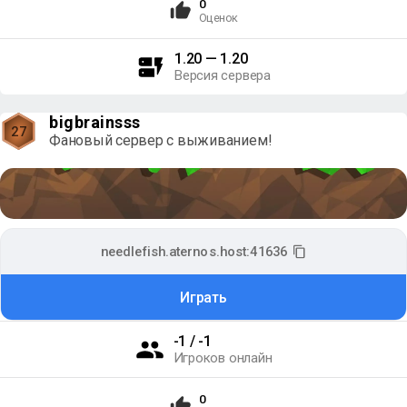
0
Оценок
1.20 — 1.20
Версия сервера
bigbrainsss
27
Фановый сервер с выживанием!
needlefish.aternos.host:41636
Играть
-1 / -1
Игроков онлайн
0