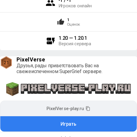
-1 / -1
Игроков онлайн
1
Оценок
1.20 — 1.20.1
Версия сервера
PixelVerse
21
Друзья, рады приветствовать Вас на 
свежеиспеченном SuperGrief сервере.
PixelVerse-play.ru
Играть