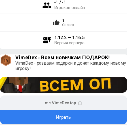
-1 / -1
Игроков онлайн
1
Оценок
1.12.2 — 1.16.5
Версия сервера
VimeDex › Всем новичкам ПОДАРОК!
19
VimeDex - раздаем подарки и донат каждому новому 
игроку!
mc.VimeDex.top
Играть