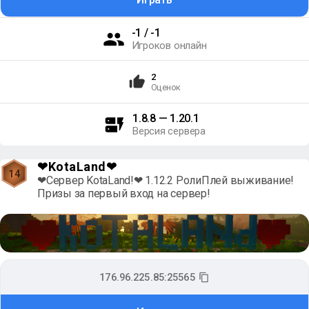
-1 / -1
Игроков онлайн
2
Оценок
1.8.8 — 1.20.1
Версия сервера
❤KotaLand❤
14
❤Сервер KotaLand!❤ 1.12.2 РолиПлей выживание! 
Призы за первый вход на сервер!
176.96.225.85:25565