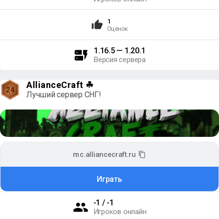
1
Оценок
1.16.5 — 1.20.1
Версия сервера
AllianceCraft ☘
24
Лучший сервер СНГ!
mc.alliancecraft.ru
Играть
-1 / -1
Игроков онлайн