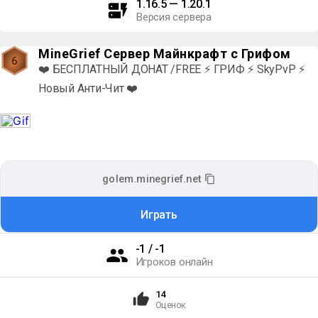
1.16.5 — 1.20.1
Версия сервера
MineGrief Сервер Майнкрафт с Грифом
6
❤️ БЕСПЛАТНЫЙ ДОНАТ /FREE ⚡ ГРИФ ⚡ SkyPvP ⚡ 
Новый Анти-Чит ❤️
golem.minegrief.net
Играть
-1 / -1
Игроков онлайн
14
Оценок