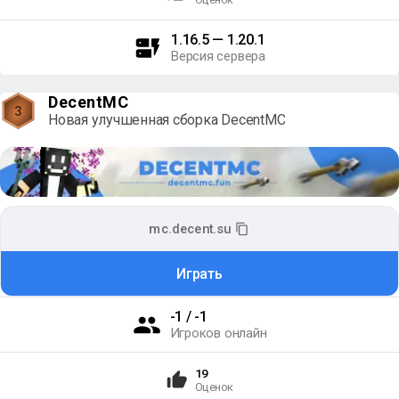
1.16.5 — 1.20.1
Версия сервера
DecentMC
3
Новая улучшенная сборка DecentMC
mc.decent.su
Играть
-1 / -1
Игроков онлайн
19
Оценок