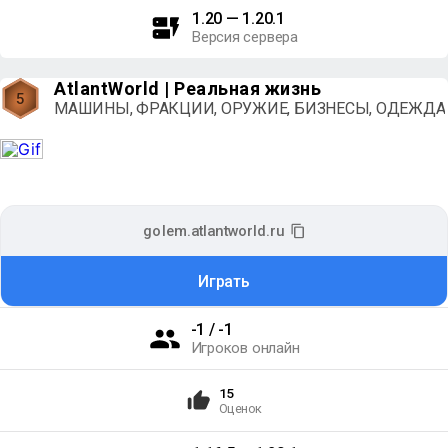
1.20 — 1.20.1
Версия сервера
AtlantWorld | Реальная жизнь
5
МАШИНЫ, ФРАКЦИИ, ОРУЖИЕ, БИЗНЕСЫ, ОДЕЖДА
golem.atlantworld.ru
Играть
-1 / -1
Игроков онлайн
15
Оценок