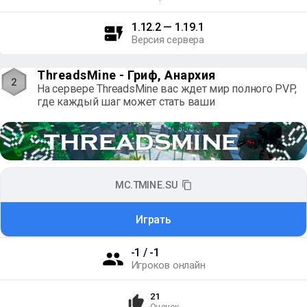
1.12.2 — 1.19.1
Версия сервера
ThreadsMine - Гриф, Анархия
2
На сервере ThreadsMine вас ждет мир полного PVP, 
где каждый шаг может стать ваши
MC.TMINE.SU
Играть
-1 / -1
Игроков онлайн
21
Оценок