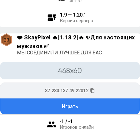
Оценок
1.9 — 1.20.1
Версия сервера
❤️ SkayPixel 🔥[1.18.2]🔥 ✨Для настоящих 
23
мужиков ✅
МЫ СОЕДИНИЛИ ЛУЧШЕЕ ДЛЯ ВАС
37.230.137.49:22012
Играть
-1 / -1
Игроков онлайн