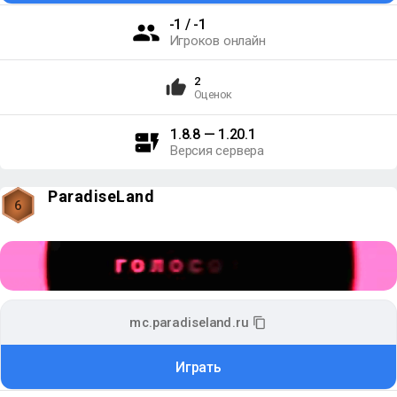
-1 / -1
Игроков онлайн
2
Оценок
1.8.8 — 1.20.1
Версия сервера
ParadiseLand
6
mc.paradiseland.ru
Играть