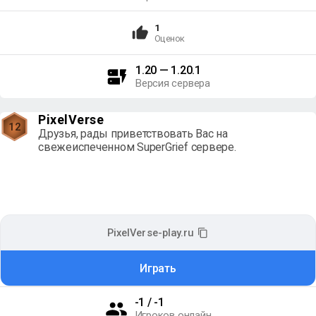
1
Оценок
1.20 — 1.20.1
Версия сервера
PixelVerse
12
Друзья, рады приветствовать Вас на 
свежеиспеченном SuperGrief сервере.
PixelVerse-play.ru
Играть
-1 / -1
Игроков онлайн