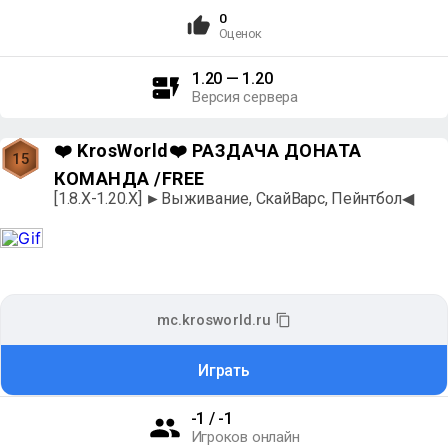
0
Оценок
1.20 — 1.20
Версия сервера
❤️ KrosWorld❤️ РАЗДАЧА ДОНАТА 
15
КОМАНДА /FREE
[1.8.X-1.20.X] ►Выживание, СкайВарс, Пейнтбол◀
mc.krosworld.ru
Играть
-1 / -1
Игроков онлайн