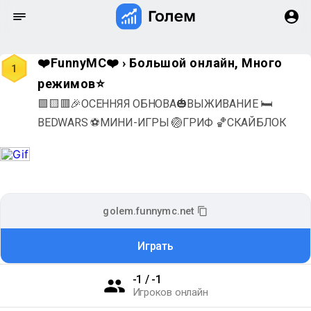
❤️FunnyMC❤️ › Большой онлайн, Много 
1
режимов⭐
🟩🟨🟥🎉ОСЕННЯЯ ОБНОВА🎃ВЫЖИВАНИЕ 🛏
BEDWARS ⚽МИНИ-ИГРЫ 🏐ГРИФ 🏀СКАЙБЛОК	
golem.funnymc.net
Играть
-1 / -1
Игроков онлайн