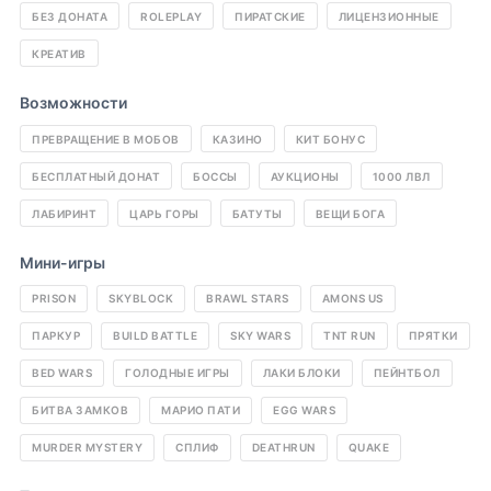
БЕЗ ДОНАТА
ROLEPLAY
ПИРАТСКИЕ
ЛИЦЕНЗИОННЫЕ
КРЕАТИВ
Возможности
ПРЕВРАЩЕНИЕ В МОБОВ
КАЗИНО
КИТ БОНУС
БЕСПЛАТНЫЙ ДОНАТ
БОССЫ
АУКЦИОНЫ
1000 ЛВЛ
ЛАБИРИНТ
ЦАРЬ ГОРЫ
БАТУТЫ
ВЕЩИ БОГА
Мини-игры
PRISON
SKYBLOCK
BRAWL STARS
AMONS US
ПАРКУР
BUILD BATTLE
SKY WARS
TNT RUN
ПРЯТКИ
BED WARS
ГОЛОДНЫЕ ИГРЫ
ЛАКИ БЛОКИ
ПЕЙНТБОЛ
БИТВА ЗАМКОВ
МАРИО ПАТИ
EGG WARS
MURDER MYSTERY
СПЛИФ
DEATHRUN
QUAKE