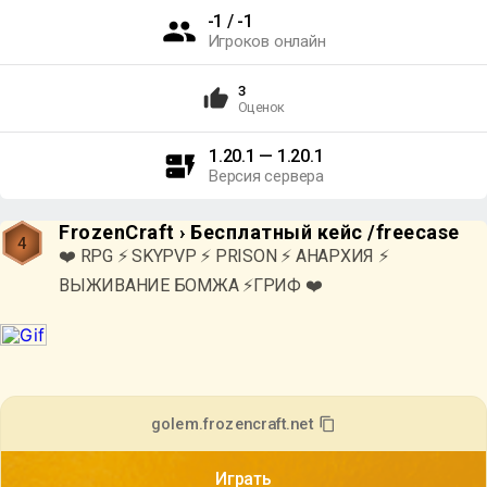
-1 / -1
Игроков онлайн
3
Оценок
1.20.1 — 1.20.1
Версия сервера
FrozenCraft › Бесплатный кейс /freecase
4
❤️ RPG ⚡ SKYPVP ⚡ PRISON ⚡ АНАРХИЯ ⚡ 
ВЫЖИВАНИЕ БОМЖА ⚡ГРИФ ❤️
golem.frozencraft.net
Играть