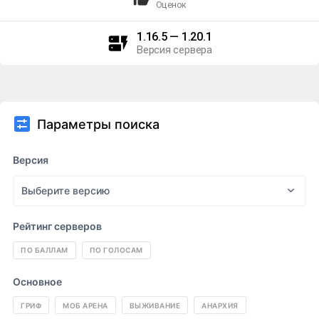
Оценок
1.16.5 — 1.20.1
Версия сервера
Параметры поиска
Версия
Выберите версию
Рейтинг серверов
ПО БАЛЛАМ
ПО ГОЛОСАМ
Основное
ГРИФ
МОБ АРЕНА
ВЫЖИВАНИЕ
АНАРХИЯ