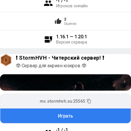
-1 / -1
Игроков онлайн
2
Оценок
1.16.1 — 1.20.1
Версия сервера
❗ StormHVH - Читерский сервер! ❗
8
🤓 Сервер для акриен юзеров 🤓
mc.stormhvh.su:25565
Играть
-1 / -1