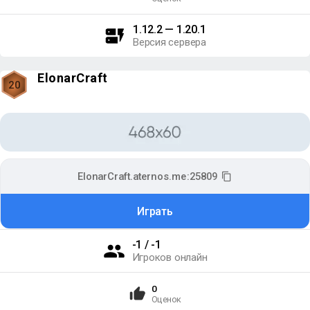
1.12.2 — 1.20.1
Версия сервера
ElonarCraft
20
ElonarCraft.aternos.me:25809
Играть
-1 / -1
Игроков онлайн
0
Оценок