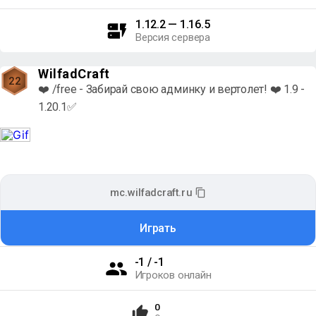
1.12.2 — 1.16.5
Версия сервера
WilfadCraft
22
❤️ /free - Забирай свою админку и вертолет! ❤️ 1.9 - 
1.20.1✅
mc.wilfadcraft.ru
Играть
-1 / -1
Игроков онлайн
0