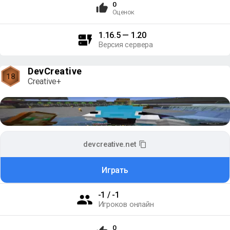
0
Оценок
1.16.5 — 1.20
Версия сервера
DevCreative
18
Creative+
devcreative.net
Играть
-1 / -1
Игроков онлайн
0