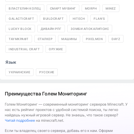
ВЛАСТЕЛИН КОЛЕЦ
СМАРТ МУВИНГ
MORPH
MINEZ
GALACTICRAFT
BUILDCRAFT
HITECH
FLAN'S
LUCKY BLOCK
ДИВАЙН РПГ
ЗОМБИ АПОКАЛИПСИС
ТАУМКРАФТ
СТАЛКЕР
МАШИНЫ
PIXELMON
DAYZ
INDUSTRIAL CRAFT
ОРУЖИЕ
Язык
УКРАИНСКИЕ
РУССКИЕ
Преимущества Голем Мониторинг
Голем Мониторинг — современный мониторинг серверов Minecraft. У
нас есть рейтинг проектов с удобной системой поиска, ты легко
найдешь нужный игровой сервер. Не знаешь, что такое сервер?
Читай подробнее
на minecraft.net.
Если ты владелец своего сервера, добавь его к нам. Оформи