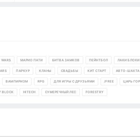
 WARS
МАРИО ПАТИ
БИТВА ЗАМКОВ
ПЕЙНТБОЛ
ЛАКИ БЛОКИ
WARS
ПАРКУР
КЛАНЫ
СВАДЬБЫ
КИТ СТАРТ
АВТО-ШАХТА
ВАМПИРИЗМ
RPG
ДЛЯ ИГРЫ С ДРУЗЬЯМИ
/FREE
ЦАРЬ ГО
Y BLOCK
HITECH
СУМЕРЕЧНЫЙ ЛЕС
FORESTRY