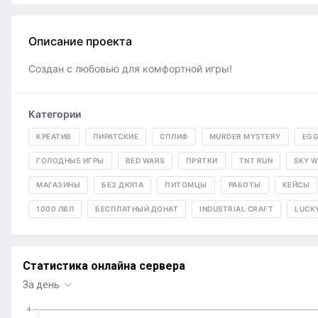
Описание проекта
Создан с любовью для комфортной игры!
Категории
КРЕАТИВ
ПИРАТСКИЕ
СПЛИФ
MURDER MYSTERY
EGG
ГОЛОДНЫЕ ИГРЫ
BED WARS
ПРЯТКИ
TNT RUN
SKY 
МАГАЗИНЫ
БЕЗ ДЮПА
ПИТОМЦЫ
РАБОТЫ
КЕЙСЫ
1000 ЛВЛ
БЕСПЛАТНЫЙ ДОНАТ
INDUSTRIAL CRAFT
LUCK