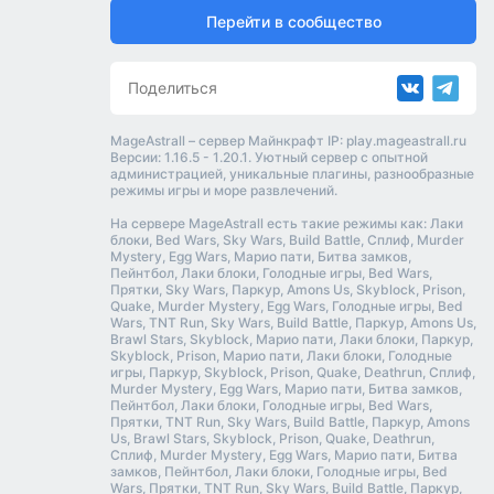
Перейти в сообщество
Поделиться
MageAstrall – сервер Майнкрафт IP: play.mageastrall.ru
Версии: 1.16.5 - 1.20.1. Уютный сервер с опытной
администрацией, уникальные плагины, разнообразные
режимы игры и море развлечений.
На сервере MageAstrall есть такие режимы как: Лаки
блоки, Bed Wars, Sky Wars, Build Battle, Сплиф, Murder
Mystery, Egg Wars, Марио пати, Битва замков,
Пейнтбол, Лаки блоки, Голодные игры, Bed Wars,
Прятки, Sky Wars, Паркур, Amons Us, Skyblock, Prison,
Quake, Murder Mystery, Egg Wars, Голодные игры, Bed
Wars, TNT Run, Sky Wars, Build Battle, Паркур, Amons Us,
Brawl Stars, Skyblock, Марио пати, Лаки блоки, Паркур,
Skyblock, Prison, Марио пати, Лаки блоки, Голодные
игры, Паркур, Skyblock, Prison, Quake, Deathrun, Сплиф,
Murder Mystery, Egg Wars, Марио пати, Битва замков,
Пейнтбол, Лаки блоки, Голодные игры, Bed Wars,
Прятки, TNT Run, Sky Wars, Build Battle, Паркур, Amons
Us, Brawl Stars, Skyblock, Prison, Quake, Deathrun,
Сплиф, Murder Mystery, Egg Wars, Марио пати, Битва
замков, Пейнтбол, Лаки блоки, Голодные игры, Bed
Wars, Прятки, TNT Run, Sky Wars, Build Battle, Паркур,