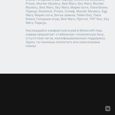
Prison, Murder Mystery, Bed Wars, Sky Wars, Murder
Mystery, Bed Wars, Sky Wars, Марио пати, Лаки блоки,
Паркур, Skyblock, Prison, Сплиф, Murder Mystery, Egg
Wars, Марио пати, Битва замков, Пейнтбол, Лаки
блоки, Голодные игры, Bed Wars, Прятки, TNT Run, Sky
Wars, Паркур.
Наслаждайся комфортной игрой в Minecraft! Наш
сервер предлагает стабильную техническую базу,
отсутствие лагов, квалифицированную поддержку.
Здесь ты сможешь воплотить все свои игровые
планы!