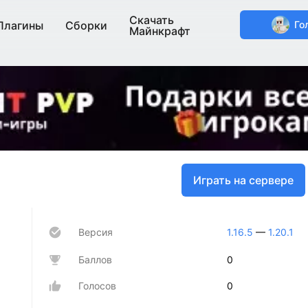
Скачать
Плагины
Сборки
Го
Майнкрафт
Играть на сервере
Версия
1.16.5
—
1.20.1
Баллов
0
Голосов
0