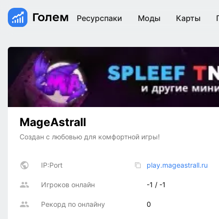
Ресурспаки
Моды
Карты
MageAstrall
Создан с любовью для комфортной игры!
IP:Port
play.mageastrall.ru
Игроков онлайн
-1 / -1
Рекорд по онлайну
0