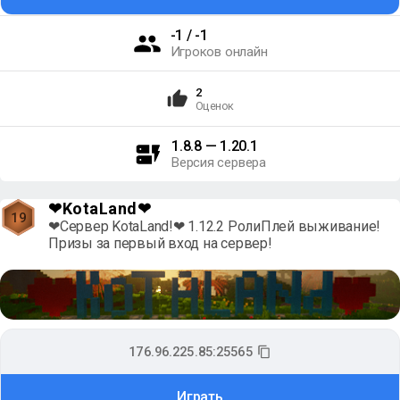
-1 / -1
Игроков онлайн
2
Оценок
1.8.8 — 1.20.1
Версия сервера
❤KotaLand❤
19
❤Сервер KotaLand!❤ 1.12.2 РолиПлей выживание! 
Призы за первый вход на сервер!
176.96.225.85:25565
Играть