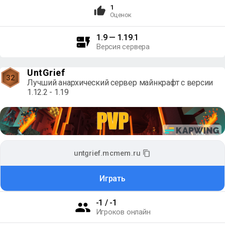
1
Оценок
1.9 — 1.19.1
Версия сервера
UntGrief
32
Лучший анархический сервер майнкрафт с версии 
1.12.2 - 1.19
untgrief.mcmem.ru
Играть
-1 / -1
Игроков онлайн