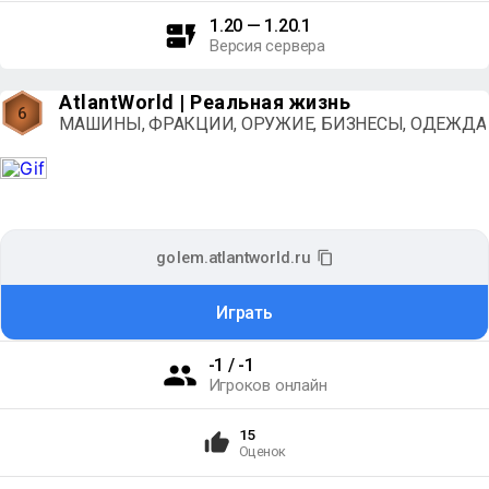
1.20 — 1.20.1
Версия сервера
AtlantWorld | Реальная жизнь
6
МАШИНЫ, ФРАКЦИИ, ОРУЖИЕ, БИЗНЕСЫ, ОДЕЖДА
golem.atlantworld.ru
Играть
-1 / -1
Игроков онлайн
15
Оценок