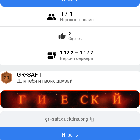
-1 / -1
Игроков онлайн
2
Оценок
1.12.2 — 1.12.2
Версия сервера
GR-SAFT
20
Для тебя и твоих друзей
gr-saft.duckdns.org
Играть