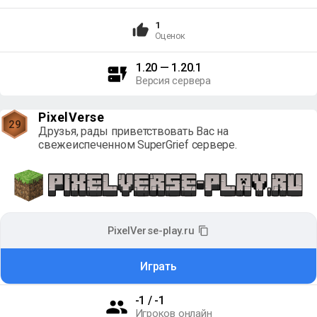
1
Оценок
1.20 — 1.20.1
Версия сервера
PixelVerse
29
Друзья, рады приветствовать Вас на 
свежеиспеченном SuperGrief сервере.
PixelVerse-play.ru
Играть
-1 / -1
Игроков онлайн