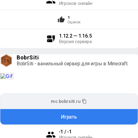
Игроков онлайн
1
Оценок
1.12.2 — 1.16.5
Версия сервера
BobrSiti
26
BobrSiti - ванильный сервер для игры в Minecraft.
mc.bobrsiti.ru
Играть
-1 / -1
Игроков онлайн