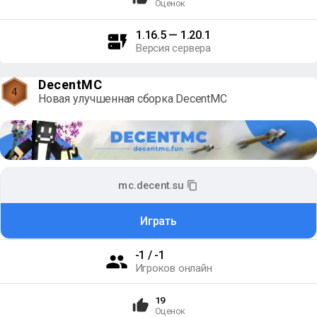
Оценок
1.16.5 — 1.20.1
Версия сервера
DecentMC
4
Новая улучшенная сборка DecentMC
mc.decent.su
Играть
-1 / -1
Игроков онлайн
19
Оценок