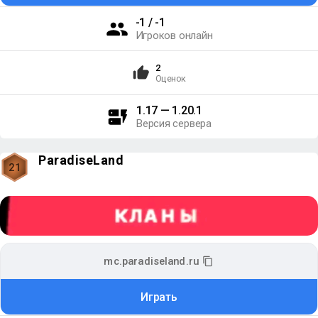
-1 / -1
Игроков онлайн
2
Оценок
1.17 — 1.20.1
Версия сервера
ParadiseLand
21
mc.paradiseland.ru
Играть