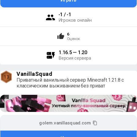
-1 / -1
Игроков онлайн
6
Оценок
1.16.5 — 1.20
Версия сервера
VanillaSquad
13
Приватный ванильный сервер Minecraft 1.21.8 с 
классическим выживанием без приват
golem.vanillasquad.com