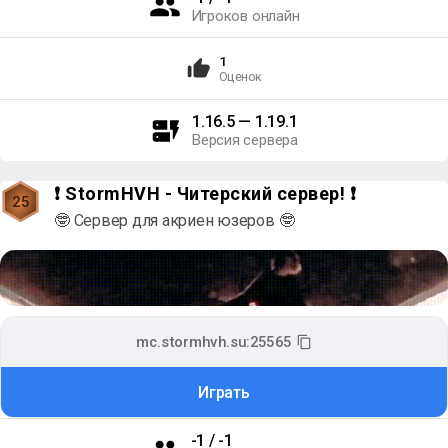
Игроков онлайн
1
Оценок
1.16.5 — 1.19.1
Версия сервера
❗ StormHVH - Читерский сервер! ❗
25
🤓 Сервер для акриен юзеров 🤓
mc.stormhvh.su:25565
Играть
-1 / -1