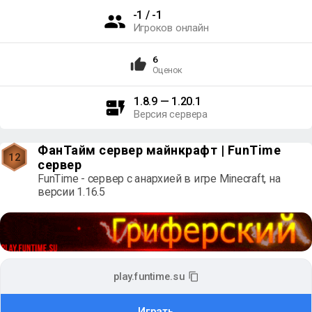
-1 / -1
Игроков онлайн
6
Оценок
1.8.9 — 1.20.1
Версия сервера
ФанТайм сервер майнкрафт | FunTime 
12
сервер
FunTime - сервер с анархией в игре Minecraft, на 
версии 1.16.5
play.funtime.su
Играть