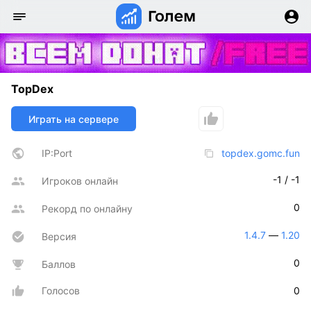
TopDex
Играть на сервере
IP:Port
topdex.gomc.fun
-1 / -1
Игроков онлайн
0
Рекорд по онлайну
1.4.7
 — 
1.20
Версия
0
Баллов
Голосов
0