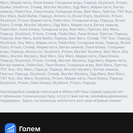
Wars, Марио пати, Лаки блоки, Голодные игры, Паркур, Skyblock, Prison,
Quake, Deathrun, Сплиф, Murder Mystery, Egg Wars, Марио пати, Битва
замков, Пейнтбол, Лаки блоки, Голодные игры, Bed Wars, Прятки, TNT Run,
Sky Wars, Build Battle, Паркур, Amons Us, Brawl Stars, Skyblock, Prison,
Skyblock, Prison, Марио пати, Пейнтбол, Голодные игры, Паркур, Brawl
Stars, Сплиф, Murder Mystery, Egg Wars, Марио пати, Битва замков,
Пейнтбол, Лаки блоки, Голодные игры, Bed Wars, Прятки, Sky Wars,
Паркур, Skyblock, Prison, Сплиф, Пейнтбол, Лаки блоки, Прятки, Паркур,
Паркур, Bed Wars, Build Battle, Паркур, Bed Wars, Сплиф, TNT Run, Паркур,
Skyblock, Sky Wars, Марио пати, Пейнтбол, Голодные игры, Паркур, Brawl
Stars, Prison, Сплиф, Марио пати, Битва замков, Лаки блоки, Голодные
игры, Паркур, Amons Us, Skyblock, Prison, Murder Mystery, Bed Wars, Sky
Wars, Murder Mystery, Bed Wars, Sky Wars, Марио пати, Лаки блоки,
Паркур, Skyblock, Prison, Сплиф, Murder Mystery, Egg Wars, Марио пати,
Битва замков, Пейнтбол, Лаки блоки, Голодные игры, Bed Wars, Прятки,
TNT Run, Sky Wars, Паркур, Паркур, Murder Mystery, Битва замков,
Прятки, Паркур, Skyblock, Сплиф, Murder Mystery, Egg Wars, Bed Wars,
TNT Run, Sky Wars, Skyblock, Prison, Марио пати, Лаки блоки, Паркур,
Skyblock, Prison, Лаки блоки, Skyblock, Prison, Паркур.
Наслаждайся комфортной игрой в Minecraft! Наш сервер предлагает
стабильную техническую базу, отсутствие лагов, квалифицированную
поддержку. Здесь ты сможешь воплотить все свои игровые планы!