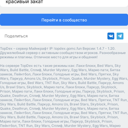
красивый закат
Перейти в сообщество
Поделиться
TopDex – сервер Майнкрафт IP: topdex.gomc.fun Версии: 1.4.7 - 1.20.
Дружелюбный сервер с активным сообществом игроков. Разнообразные
режимы и плагины. Отличное место для игры и общения!
На сервере TopDex есть такие режимы как: Лаки блоки, Bed Wars, Sky
Wars, Build Battle, Сплиф, Murder Mystery, Egg Wars, Марио пати, Битва
замков, Пейнтбол, Лаки блоки, Голодные игры, Bed Wars, Прятки, Sky
Wars, Паркур, Amons Us, Skyblock, Prison, Quake, Murder Mystery, Egg Wars,
Голодные игры, Bed Wars, TNT Run, Sky Wars, Build Battle, Паркур, Amons
Us, Brawl Stars, Skyblock, Марио пати, Лаки блоки, Паркур, Skyblock,
Prison, Марио пати, Лаки блоки, Голодные игры, Паркур, Skyblock, Prison,
Quake, Deathrun, Сплиф, Murder Mystery, Egg Wars, Марио пати, Битва
замков, Пейнтбол, Лаки блоки, Голодные игры, Bed Wars, Прятки, TNT Run,
Sky Wars, Build Battle, Паркур, Amons Us, Brawl Stars, Skyblock, Prison,
Quake, Deathrun, Сплиф, Murder Mystery, Egg Wars, Марио пати, Битва
замков, Пейнтбол, Лаки блоки, Голодные игры, Bed Wars, Прятки, TNT Run,
Sky Wars, Build Battle, Паркур, Amons Us, Brawl Stars, Skyblock, Prison,
Марио пати, Лаки блоки, Голодные игры, Паркур, Skyblock, Prison,
Пейнтбол, TNT Run, Sky Wars, Сплиф, Murder Mystery, Egg Wars, Марио