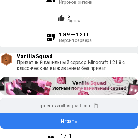
Игроков онлайн
6
Оценок
1.8.9 — 1.20.1
Версия сервера
VanillaSquad
5
Приватный ванильный сервер Minecraft 1.21.8 с 
классическим выживанием без приват
golem.vanillasquad.com
Играть
-1 / -1