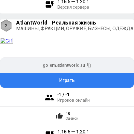
1.16.5 — 1.20.1
Версия сервера
AtlantWorld | Реальная жизнь
2
МАШИНЫ, ФРАКЦИИ, ОРУЖИЕ, БИЗНЕСЫ, ОДЕЖДА
golem.atlantworld.ru
Играть
-1 / -1
Игроков онлайн
15
Оценок
1.16.5 — 1.20.1