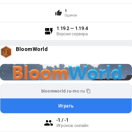
1
Оценок
1.19.2 — 1.19.4
Версия сервера
BloomWorld
13
bloomworld.ru-mc.ru
Играть
-1 / -1
Игроков онлайн