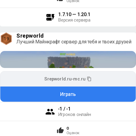
Оценок
1.7.10 — 1.20.1
Версия сервера
Srepworld
19
Лучший Майнкрафт сервер для тебя и твоих друзей
Srepworld.ru-mc.ru
Играть
-1 / -1
Игроков онлайн
0
Оценок