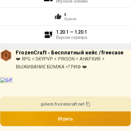
Игроков онлайн
3
Оценок
1.20.1 — 1.20.1
Версия сервера
FrozenCraft › Бесплатный кейс /freecase
8
❤️ RPG ⚡ SKYPVP ⚡ PRISON ⚡ АНАРХИЯ ⚡ 
ВЫЖИВАНИЕ БОМЖА ⚡ГРИФ ❤️
golem.frozencraft.net
Играть