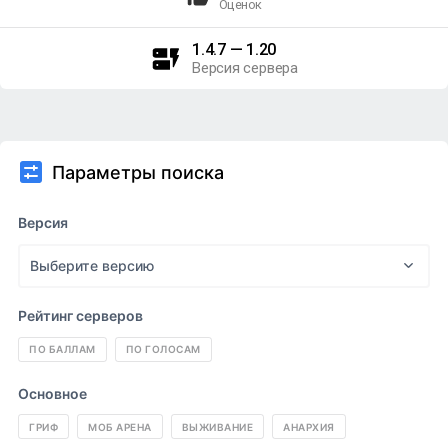
Оценок
1.4.7 — 1.20
Версия сервера
Параметры поиска
Версия
Выберите версию
Рейтинг серверов
ПО БАЛЛАМ
ПО ГОЛОСАМ
Основное
ГРИФ
МОБ АРЕНА
ВЫЖИВАНИЕ
АНАРХИЯ