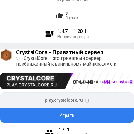
3
Оценок
1.4.7 — 1.20.1
Версия сервера
CrystalCore - Приватный сервер
7
✨ › CrystalCore – это приватный сервер, 
приближенный к ванильному майнкрафту с к
play.crystalcore.ru
Играть
-1 / -1