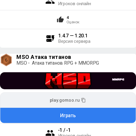
Игроков онлайн
4
Оценок
1.4.7 — 1.20.1
Версия сервера
MSO Атака титанов
6
MSO -  Атака титанов RPG + MMORPG
play.gomso.ru
Играть
-1 / -1
Игроков онлайн