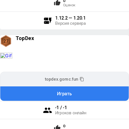
0
Оценок
1.12.2 — 1.20.1
Версия сервера
TopDex
27
topdex.gomc.fun
Играть
-1 / -1
Игроков онлайн
0