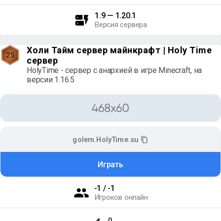
1.9 — 1.20.1
Версия сервера
Холи Тайм сервер майнкрафт | Holy Time 
25
сервер
HolyTime - сервер с анархией в игре Minecraft, на 
версии 1.16.5
golem.HolyTime.su
Играть
-1 / -1
Игроков онлайн
0