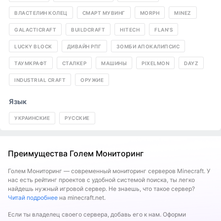
ВЛАСТЕЛИН КОЛЕЦ
СМАРТ МУВИНГ
MORPH
MINEZ
GALACTICRAFT
BUILDCRAFT
HITECH
FLAN'S
LUCKY BLOCK
ДИВАЙН РПГ
ЗОМБИ АПОКАЛИПСИС
ТАУМКРАФТ
СТАЛКЕР
МАШИНЫ
PIXELMON
DAYZ
INDUSTRIAL CRAFT
ОРУЖИЕ
Язык
УКРАИНСКИЕ
РУССКИЕ
Преимущества Голем Мониторинг
Голем Мониторинг — современный мониторинг серверов Minecraft. У
нас есть рейтинг проектов с удобной системой поиска, ты легко
найдешь нужный игровой сервер. Не знаешь, что такое сервер?
Читай подробнее
на minecraft.net.
Если ты владелец своего сервера, добавь его к нам. Оформи