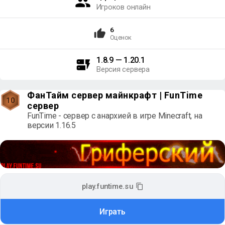
Игроков онлайн
6
Оценок
1.8.9 — 1.20.1
Версия сервера
ФанТайм сервер майнкрафт | FunTime 
10
сервер
FunTime - сервер с анархией в игре Minecraft, на 
версии 1.16.5
play.funtime.su
Играть