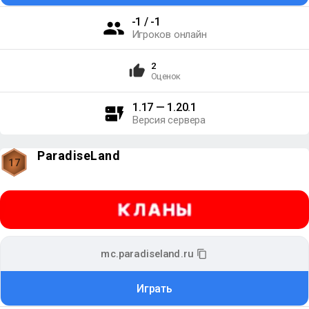
-1 / -1
Игроков онлайн
2
Оценок
1.17 — 1.20.1
Версия сервера
ParadiseLand
17
mc.paradiseland.ru
Играть