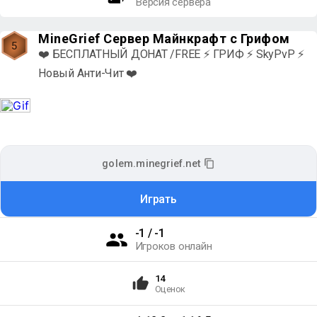
Версия сервера
MineGrief Сервер Майнкрафт с Грифом
5
❤️ БЕСПЛАТНЫЙ ДОНАТ /FREE ⚡ ГРИФ ⚡ SkyPvP ⚡ 
Новый Анти-Чит ❤️
golem.minegrief.net
Играть
-1 / -1
Игроков онлайн
14
Оценок