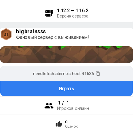
1.12.2 — 1.16.2
Версия сервера
bigbrainsss
31
Фановый сервер с выживанием!
needlefish.aternos.host:41636
Играть
-1 / -1
Игроков онлайн
0
Оценок