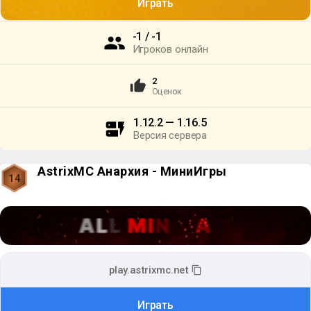
Играть
-1 / -1
Игроков онлайн
2
Оценок
1.12.2 — 1.16.5
Версия сервера
AstrixMC Анархия - МиниИгры
14
play.astrixmc.net
Играть