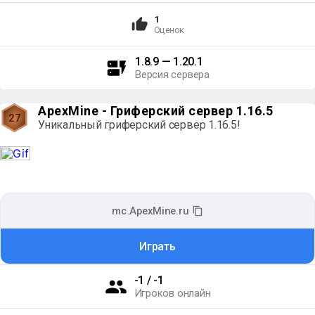
1
Оценок
1.8.9 — 1.20.1
Версия сервера
ApexMine - Гриферский сервер 1.16.5
27
Уникальный гриферский сервер 1.16.5!
mc.ApexMine.ru
Играть
-1 / -1
Игроков онлайн