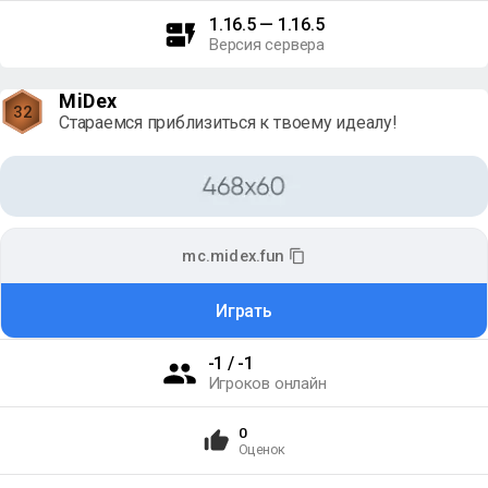
1.16.5 — 1.16.5
Версия сервера
MiDex
32
Стараемся приблизиться к твоему идеалу!
mc.midex.fun
Играть
-1 / -1
Игроков онлайн
0
Оценок