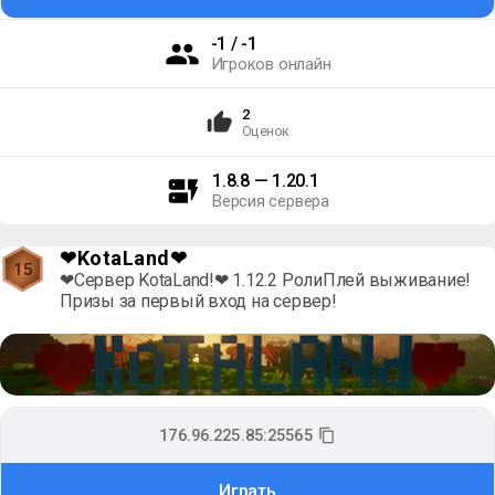
-1 / -1
Игроков онлайн
2
Оценок
1.8.8 — 1.20.1
Версия сервера
❤KotaLand❤
15
❤Сервер KotaLand!❤ 1.12.2 РолиПлей выживание! 
Призы за первый вход на сервер!
176.96.225.85:25565
Играть