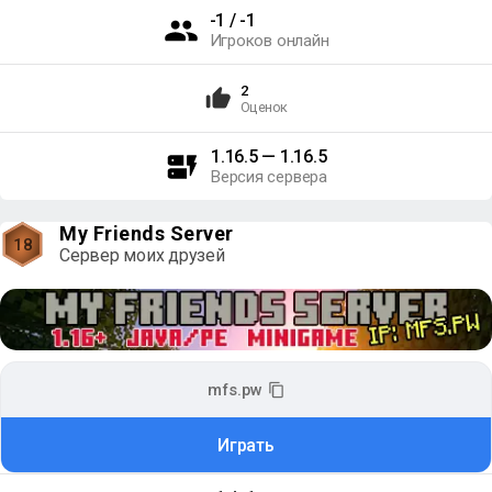
-1 / -1
Игроков онлайн
2
Оценок
1.16.5 — 1.16.5
Версия сервера
My Friends Server
18
Сервер моих друзей
mfs.pw
Играть