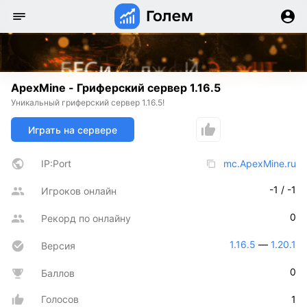
ApexMine - Гриферский сервер 1.16.5
Уникальный гриферский сервер 1.16.5!
Играть на сервере
IP:Port
mc.ApexMine.ru
-1 / -1
Игроков онлайн
0
Рекорд по онлайну
1.16.5
 — 
1.20.1
Версия
0
Баллов
Голосов
1