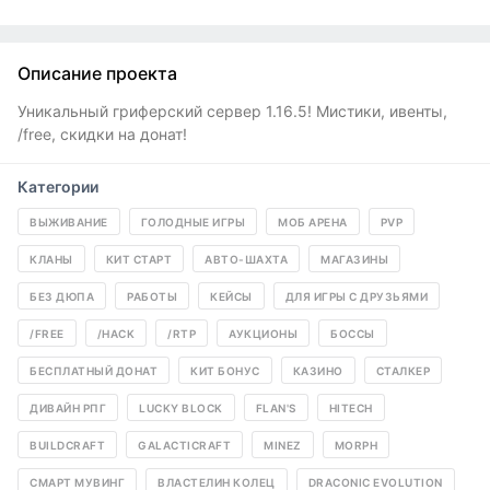
Описание проекта
Уникальный гриферский сервер 1.16.5! Мистики, ивенты,
/free, скидки на донат!
Категории
ВЫЖИВАНИЕ
ГОЛОДНЫЕ ИГРЫ
МОБ АРЕНА
PVP
КЛАНЫ
КИТ СТАРТ
АВТО-ШАХТА
МАГАЗИНЫ
БЕЗ ДЮПА
РАБОТЫ
КЕЙСЫ
ДЛЯ ИГРЫ С ДРУЗЬЯМИ
/FREE
/HACK
/RTP
АУКЦИОНЫ
БОССЫ
БЕСПЛАТНЫЙ ДОНАТ
КИТ БОНУС
КАЗИНО
СТАЛКЕР
ДИВАЙН РПГ
LUCKY BLOCK
FLAN'S
HITECH
BUILDCRAFT
GALACTICRAFT
MINEZ
MORPH
СМАРТ МУВИНГ
ВЛАСТЕЛИН КОЛЕЦ
DRACONIC EVOLUTION