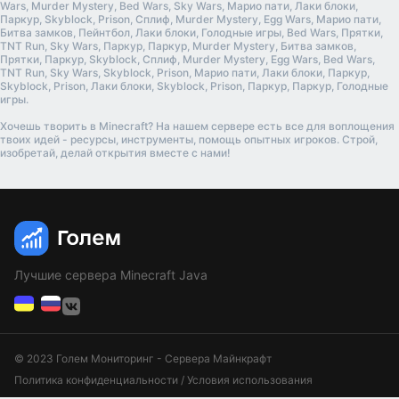
Wars, Murder Mystery, Bed Wars, Sky Wars, Марио пати, Лаки блоки,
Паркур, Skyblock, Prison, Сплиф, Murder Mystery, Egg Wars, Марио пати,
Битва замков, Пейнтбол, Лаки блоки, Голодные игры, Bed Wars, Прятки,
TNT Run, Sky Wars, Паркур, Паркур, Murder Mystery, Битва замков,
Прятки, Паркур, Skyblock, Сплиф, Murder Mystery, Egg Wars, Bed Wars,
TNT Run, Sky Wars, Skyblock, Prison, Марио пати, Лаки блоки, Паркур,
Skyblock, Prison, Лаки блоки, Skyblock, Prison, Паркур, Паркур, Голодные
игры.
Хочешь творить в Minecraft? На нашем сервере есть все для воплощения
твоих идей - ресурсы, инструменты, помощь опытных игроков. Строй,
изобретай, делай открытия вместе с нами!
Лучшие сервера Minecraft Java
© 2023 Голем Мониторинг - Сервера Майнкрафт
Политика конфиденциальности
/
Условия использования