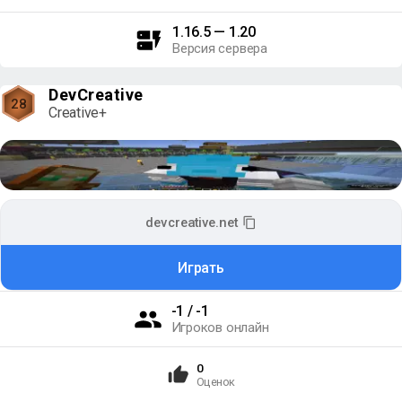
1.16.5 — 1.20
Версия сервера
DevCreative
28
Creative+
devcreative.net
Играть
-1 / -1
Игроков онлайн
0
Оценок