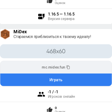
Оценок
1.16.5 — 1.16.5
Версия сервера
MiDex
25
Стараемся приблизиться к твоему идеалу!
mc.midex.fun
Играть
-1 / -1
Игроков онлайн
0
Оценок