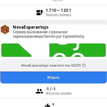
1.7.10 — 1.20.1
Версия сервера
NovaEsperantujo
26
Сервер выживание с разными 
серевнованиями/Servilo por Esperantistoj
NovaEsperantujo.exaroton.me:60229
Играть
-1 / -1
Игроков онлайн
0