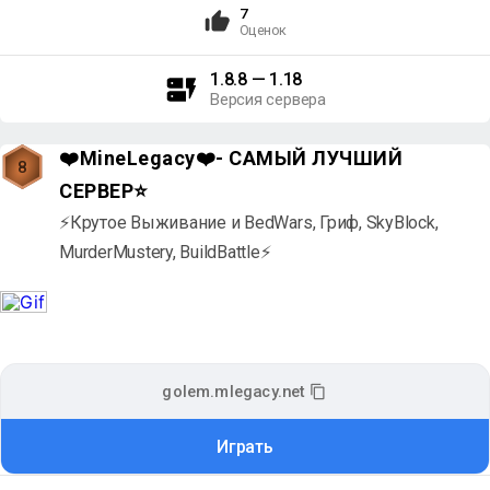
7
Оценок
1.8.8 — 1.18
Версия сервера
❤️MineLegacy❤️- CАМЫЙ ЛУЧШИЙ 
8
СЕРВЕР⭐
⚡Крутое Выживание и BedWars, Гриф, SkyBlock, 
MurderMustery, BuildBattle⚡
golem.mlegacy.net
Играть