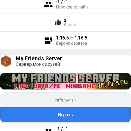
-1 / -1
Игроков онлайн
2
Оценок
1.16.5 — 1.16.5
Версия сервера
My Friends Server
16
Сервер моих друзей
mfs.pw
Играть
-1 / -1