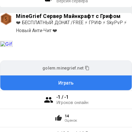
Версия сервера
MineGrief Сервер Майнкрафт с Грифом
5
❤️ БЕСПЛАТНЫЙ ДОНАТ /FREE ⚡ ГРИФ ⚡ SkyPvP ⚡ 
Новый Анти-Чит ❤️
golem.minegrief.net
Играть
-1 / -1
Игроков онлайн
14
Оценок