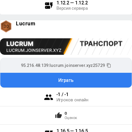
1.12.2 — 1.12.2
Версия сервера
Lucrum
30
95.216.48.139:lucrum.joinserver.xyz25729
Играть
-1 / -1
Игроков онлайн
0
Оценок
1.16.5 — 1.16.5