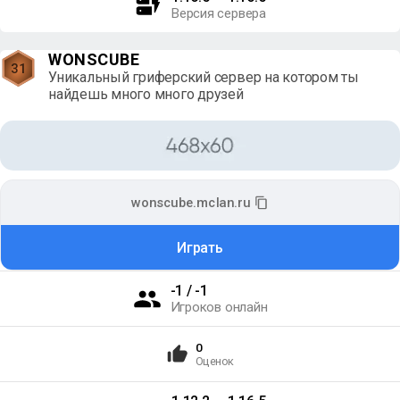
Версия сервера
WONSCUBE
31
Уникальный гриферский сервер на котором ты 
найдешь много много друзей
wonscube.mclan.ru
Играть
-1 / -1
Игроков онлайн
0
Оценок