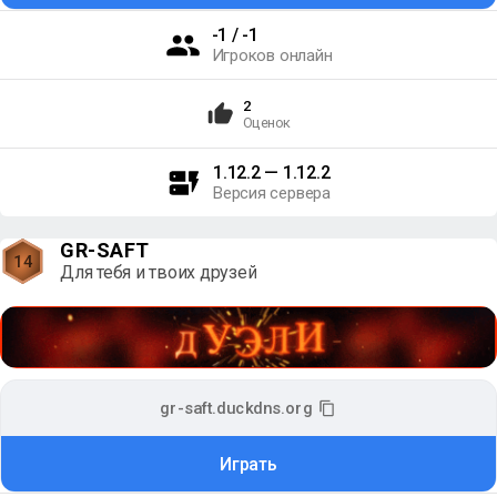
-1 / -1
Игроков онлайн
2
Оценок
1.12.2 — 1.12.2
Версия сервера
GR-SAFT
14
Для тебя и твоих друзей
gr-saft.duckdns.org
Играть