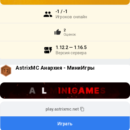
-1 / -1
Игроков онлайн
2
Оценок
1.12.2 — 1.16.5
Версия сервера
AstrixMC Анархия - МиниИгры
12
play.astrixmc.net
Играть