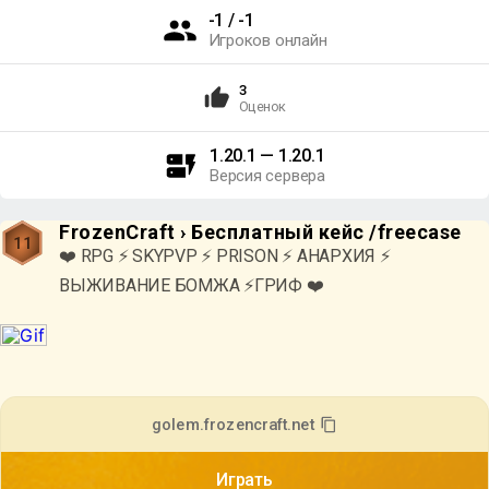
-1 / -1
Игроков онлайн
3
Оценок
1.20.1 — 1.20.1
Версия сервера
FrozenCraft › Бесплатный кейс /freecase
11
❤️ RPG ⚡ SKYPVP ⚡ PRISON ⚡ АНАРХИЯ ⚡ 
ВЫЖИВАНИЕ БОМЖА ⚡ГРИФ ❤️
golem.frozencraft.net
Играть