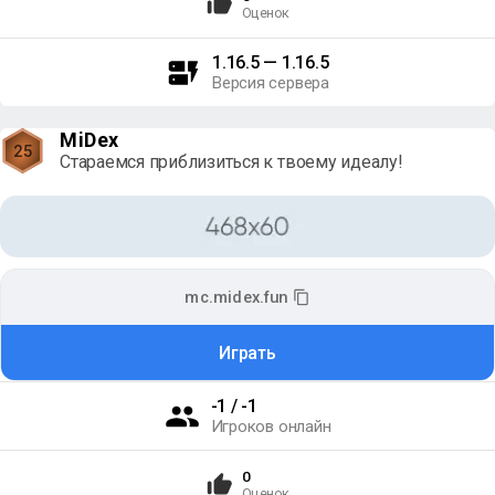
Оценок
1.16.5 — 1.16.5
Версия сервера
MiDex
25
Стараемся приблизиться к твоему идеалу!
mc.midex.fun
Играть
-1 / -1
Игроков онлайн
0
Оценок