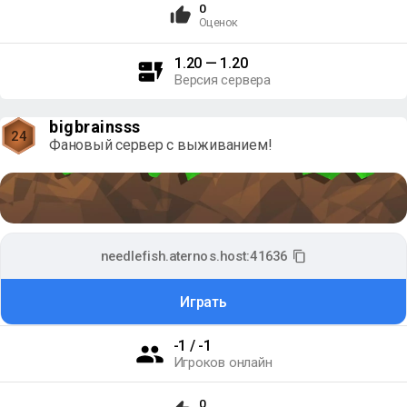
0
Оценок
1.20 — 1.20
Версия сервера
bigbrainsss
24
Фановый сервер с выживанием!
needlefish.aternos.host:41636
Играть
-1 / -1
Игроков онлайн
0