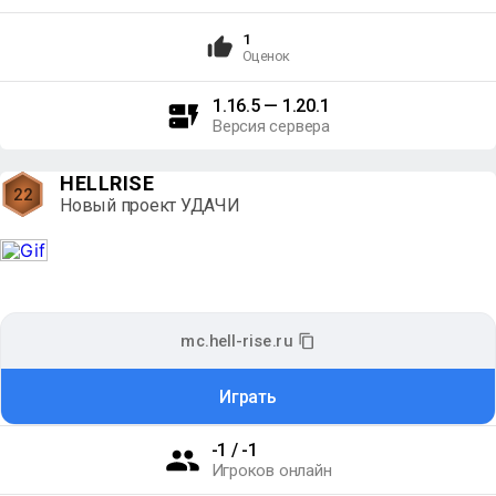
1
Оценок
1.16.5 — 1.20.1
Версия сервера
HELLRISE
22
Новый проект УДАЧИ
mc.hell-rise.ru
Играть
-1 / -1
Игроков онлайн