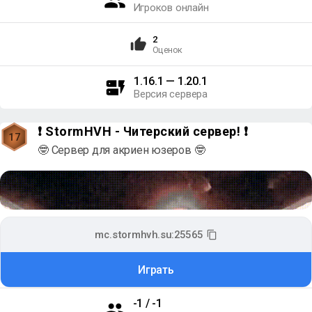
Игроков онлайн
2
Оценок
1.16.1 — 1.20.1
Версия сервера
❗ StormHVH - Читерский сервер! ❗
17
🤓 Сервер для акриен юзеров 🤓
mc.stormhvh.su:25565
Играть
-1 / -1