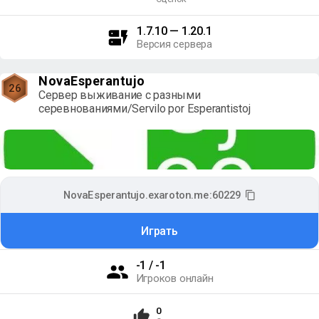
1.7.10 — 1.20.1
Версия сервера
NovaEsperantujo
26
Сервер выживание с разными 
серевнованиями/Servilo por Esperantistoj
NovaEsperantujo.exaroton.me:60229
Играть
-1 / -1
Игроков онлайн
0