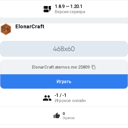
1.8.9 — 1.20.1
Версия сервера
ElonarCraft
29
ElonarCraft.aternos.me:25809
Играть
-1 / -1
Игроков онлайн
0
Оценок