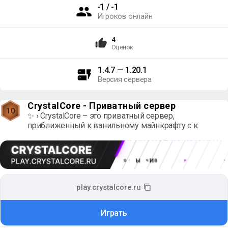
-1 / -1
Игроков онлайн
4
Оценок
1.4.7 — 1.20.1
Версия сервера
CrystalCore - Приватный сервер
10
✨ › CrystalCore – это приватный сервер, 
приближенный к ванильному майнкрафту с к
play.crystalcore.ru
Играть