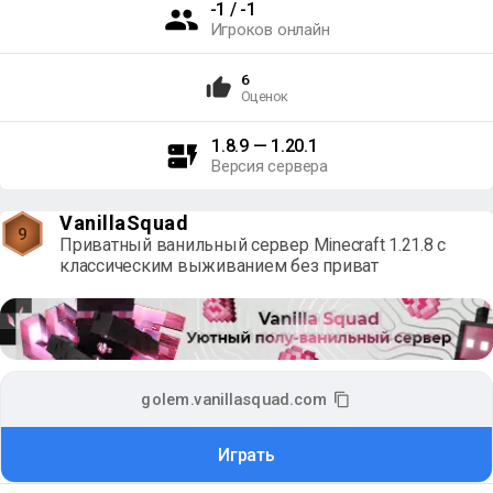
-1 / -1
Игроков онлайн
6
Оценок
1.8.9 — 1.20.1
Версия сервера
VanillaSquad
9
Приватный ванильный сервер Minecraft 1.21.8 с 
классическим выживанием без приват
golem.vanillasquad.com
Играть