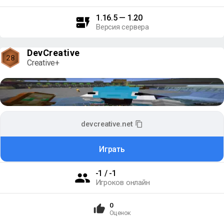
1.16.5 — 1.20
Версия сервера
DevCreative
28
Creative+
devcreative.net
Играть
-1 / -1
Игроков онлайн
0
Оценок