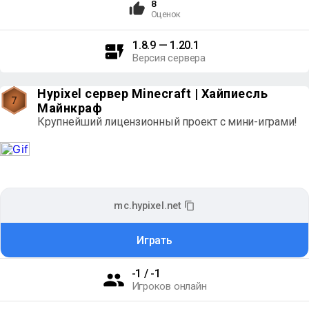
8
Оценок
1.8.9 — 1.20.1
Версия сервера
Hypixel сервер Minecraft | Хайпиесль 
7
Майнкраф
Крупнейший лицензионный проект с мини-играми!
mc.hypixel.net
Играть
-1 / -1
Игроков онлайн