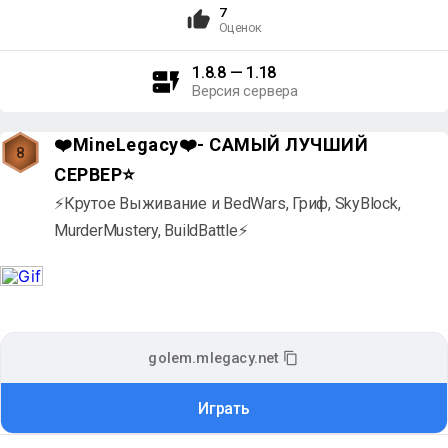
7
Оценок
1.8.8 — 1.18
Версия сервера
❤️MineLegacy❤️- CАМЫЙ ЛУЧШИЙ 
8
СЕРВЕР⭐
⚡Крутое Выживание и BedWars, Гриф, SkyBlock, 
MurderMustery, BuildBattle⚡
golem.mlegacy.net
Играть