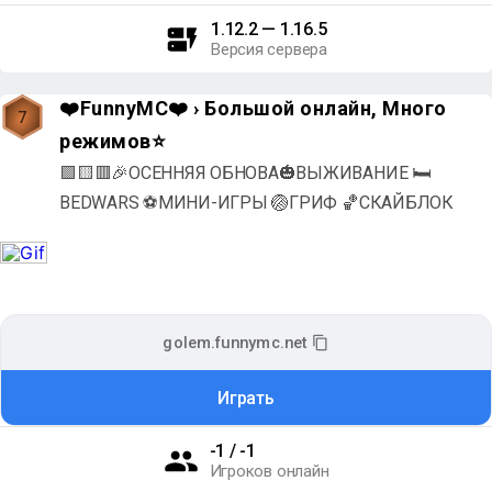
1.12.2 — 1.16.5
Версия сервера
❤️FunnyMC❤️ › Большой онлайн, Много 
7
режимов⭐
🟩🟨🟥🎉ОСЕННЯЯ ОБНОВА🎃ВЫЖИВАНИЕ 🛏
BEDWARS ⚽МИНИ-ИГРЫ 🏐ГРИФ 🏀СКАЙБЛОК	
golem.funnymc.net
Играть
-1 / -1
Игроков онлайн