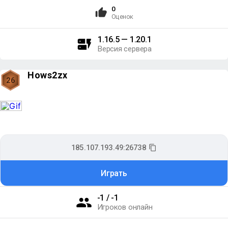
0
Оценок
1.16.5 — 1.20.1
Версия сервера
Hows2zx
26
185.107.193.49:26738
Играть
-1 / -1
Игроков онлайн