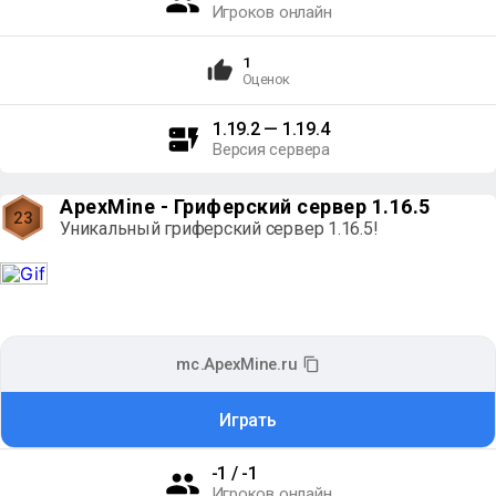
Игроков онлайн
1
Оценок
1.19.2 — 1.19.4
Версия сервера
ApexMine - Гриферский сервер 1.16.5
23
Уникальный гриферский сервер 1.16.5!
mc.ApexMine.ru
Играть
-1 / -1
Игроков онлайн