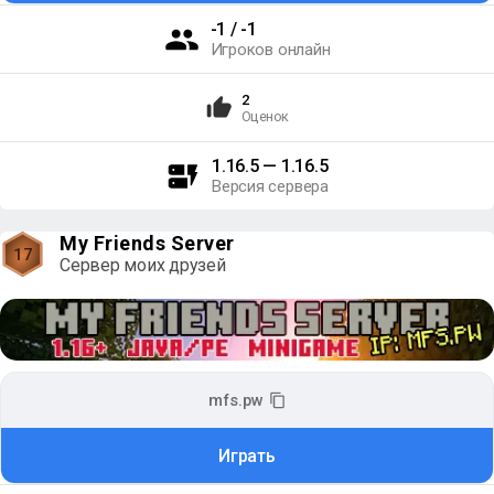
-1 / -1
Игроков онлайн
2
Оценок
1.16.5 — 1.16.5
Версия сервера
My Friends Server
17
Сервер моих друзей
mfs.pw
Играть