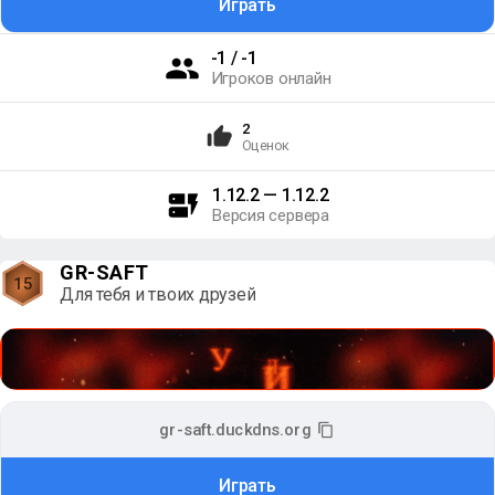
Играть
-1 / -1
Игроков онлайн
2
Оценок
1.12.2 — 1.12.2
Версия сервера
GR-SAFT
15
Для тебя и твоих друзей
gr-saft.duckdns.org
Играть