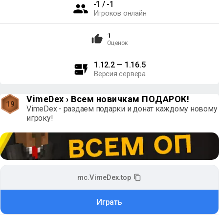
-1 / -1
Игроков онлайн
1
Оценок
1.12.2 — 1.16.5
Версия сервера
VimeDex › Всем новичкам ПОДАРОК!
19
VimeDex - раздаем подарки и донат каждому новому 
игроку!
mc.VimeDex.top
Играть