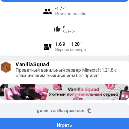
-1 / -1
Игроков онлайн
6
Оценок
1.8.9 — 1.20.1
Версия сервера
VanillaSquad
10
Приватный ванильный сервер Minecraft 1.21.8 с 
классическим выживанием без приват
golem.vanillasquad.com
Играть