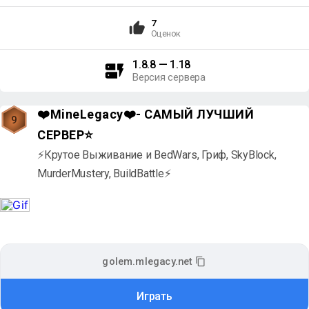
7
Оценок
1.8.8 — 1.18
Версия сервера
❤️MineLegacy❤️- CАМЫЙ ЛУЧШИЙ 
9
СЕРВЕР⭐
⚡Крутое Выживание и BedWars, Гриф, SkyBlock, 
MurderMustery, BuildBattle⚡
golem.mlegacy.net
Играть