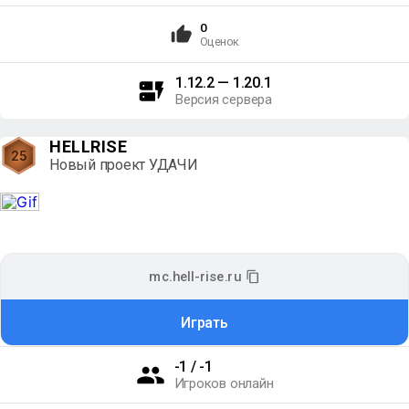
0
Оценок
1.12.2 — 1.20.1
Версия сервера
HELLRISE
25
Новый проект УДАЧИ
mc.hell-rise.ru
Играть
-1 / -1
Игроков онлайн