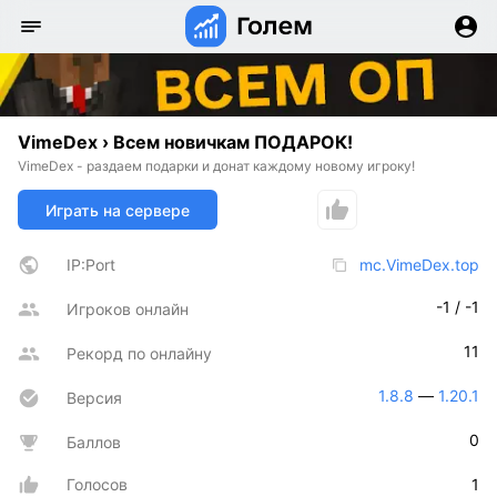
VimeDex › Всем новичкам ПОДАРОК!
VimeDex - раздаем подарки и донат каждому новому игроку!
Играть на сервере
IP:Port
mc.VimeDex.top
-1 / -1
Игроков онлайн
11
Рекорд по онлайну
1.8.8
 — 
1.20.1
Версия
0
Баллов
Голосов
1