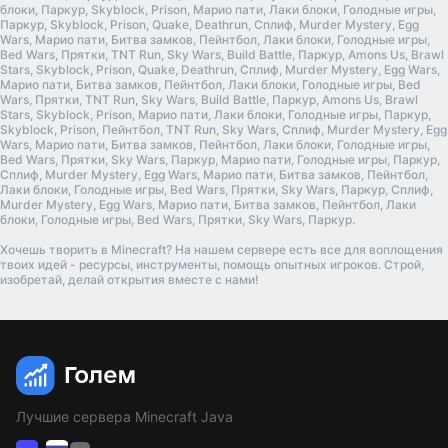
блоки, Паркур, Skyblock, Prison, Марио пати, Лаки блоки, Голодные игры,
Паркур, Skyblock, Prison, Quake, Deathrun, Сплиф, Murder Mystery, Egg
Wars, Марио пати, Битва замков, Пейнтбол, Лаки блоки, Голодные игры,
Bed Wars, Прятки, TNT Run, Sky Wars, Build Battle, Паркур, Amons Us, Brawl
Stars, Skyblock, Prison, Quake, Deathrun, Сплиф, Murder Mystery, Egg Wars,
Марио пати, Битва замков, Пейнтбол, Лаки блоки, Голодные игры, Bed
Wars, Прятки, TNT Run, Sky Wars, Build Battle, Паркур, Amons Us, Brawl
Stars, Skyblock, Prison, Марио пати, Лаки блоки, Голодные игры, Паркур,
Skyblock, Prison, Пейнтбол, TNT Run, Sky Wars, Сплиф, Murder Mystery, Egg
Wars, Марио пати, Битва замков, Пейнтбол, Лаки блоки, Голодные игры,
Bed Wars, Прятки, Sky Wars, Паркур, Марио пати, Голодные игры, Паркур,
Сплиф, Murder Mystery, Egg Wars, Марио пати, Битва замков, Пейнтбол,
Лаки блоки, Голодные игры, Bed Wars, Прятки, Sky Wars, Паркур, Сплиф,
Murder Mystery, Egg Wars, Марио пати, Битва замков, Пейнтбол, Лаки
блоки, Голодные игры, Bed Wars, Прятки, Sky Wars, Паркур.
Хочешь творить в Minecraft? На нашем сервере есть все для воплощения
твоих идей - ресурсы, инструменты, помощь опытных игроков. Строй,
изобретай, делай открытия вместе с нами!
Лучшие сервера Minecraft Java