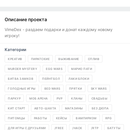
Описание проекта
VimeDex - раздаем подарки и донат каждому новому
игроку!
Категории
КРЕАТИВ
ПИРАТСКИЕ
ВЫЖИВАНИЕ
СПЛИФ
MURDER MYSTERY
EGG WARS
МАРИО ПАТИ
БИТВА ЗАМКОВ
ПЕЙНТБОЛ
ЛАКИ БЛОКИ
ГОЛОДНЫЕ ИГРЫ
BED WARS
ПРЯТКИ
SKY WARS
ПАРКУР
МОБ АРЕНА
PVP
КЛАНЫ
СВАДЬБЫ
КИТ СТАРТ
АВТО-ШАХТА
МАГАЗИНЫ
БЕЗ ДЮПА
ПИТОМЦЫ
РАБОТЫ
КЕЙСЫ
ВАМПИРИЗМ
RPG
ДЛЯ ИГРЫ С ДРУЗЬЯМИ
/FREE
/HACK
/RTP
БАТУТЫ