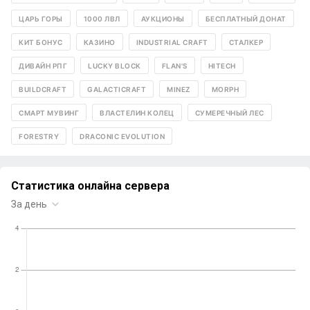
ЦАРЬ ГОРЫ
1000 ЛВЛ
АУКЦИОНЫ
БЕСПЛАТНЫЙ ДОНАТ
КИТ БОНУС
КАЗИНО
INDUSTRIAL CRAFT
СТАЛКЕР
ДИВАЙН РПГ
LUCKY BLOCK
FLAN'S
HITECH
BUILDCRAFT
GALACTICRAFT
MINEZ
MORPH
СМАРТ МУВИНГ
ВЛАСТЕЛИН КОЛЕЦ
СУМЕРЕЧНЫЙ ЛЕС
FORESTRY
DRACONIC EVOLUTION