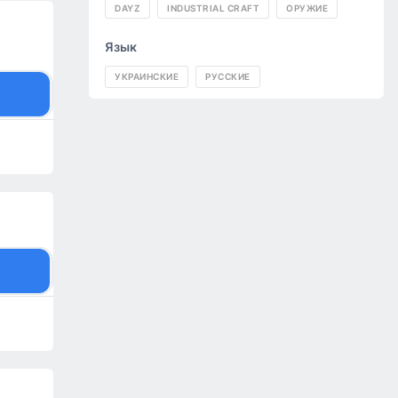
DAYZ
INDUSTRIAL CRAFT
ОРУЖИЕ
Язык
УКРАИНСКИЕ
РУССКИЕ