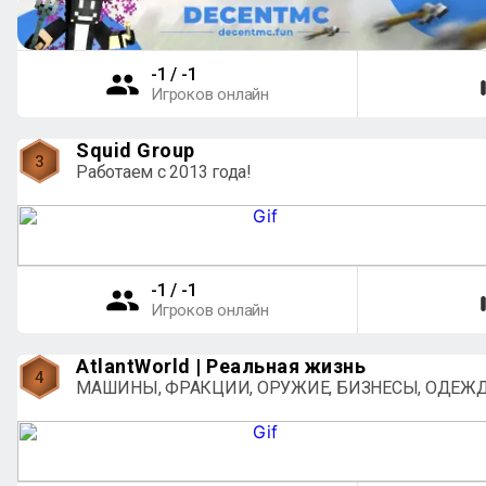
-1 / -1
Игроков онлайн
Squid Group
3
Работаем с 2013 года!
-1 / -1
Игроков онлайн
AtlantWorld | Реальная жизнь
4
МАШИНЫ, ФРАКЦИИ, ОРУЖИЕ, БИЗНЕСЫ, ОДЕЖ