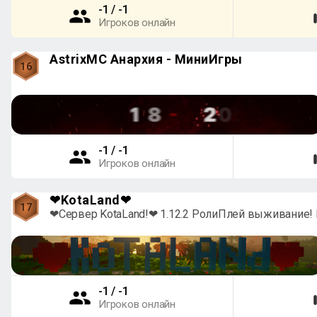
-1 / -1
Игроков онлайн
AstrixMC Анархия - МиниИгры
16
-1 / -1
Игроков онлайн
❤KotaLand❤
17
❤Сервер KotaLand!❤ 1.12.2 РолиПлей выживание! 
-1 / -1
Игроков онлайн