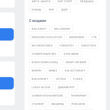
АВТО-ШАХТА
КИТ СТАРТ
СВАДЬБЫ
КЛАНЫ
PVP
ДЮП
С модами
RAILCRAFT
MILLENAIRE
DRACONIC EVOLUTION
REDPOWER
ГТА
MO'CREATURES
FORESTRY
GREGTECH
СУМЕРЕЧНЫЙ ЛЕС
STAR WARS
ВЛАСТЕЛИН КОЛЕЦ
СМАРТ МУВИНГ
MORPH
MINEZ
GALACTICRAFT
BUILDCRAFT
HITECH
FLAN'S
LUCKY BLOCK
ДИВАЙН РПГ
ЗОМБИ АПОКАЛИПСИС
ТАУМКРАФТ
СТАЛКЕР
МАШИНЫ
PIXELMON