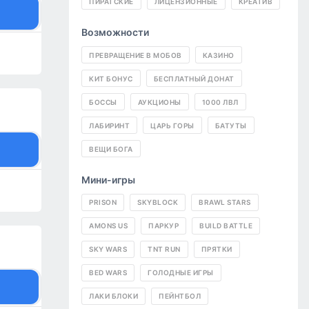
ПИРАТСКИЕ
ЛИЦЕНЗИОННЫЕ
КРЕАТИВ
Возможности
ПРЕВРАЩЕНИЕ В МОБОВ
КАЗИНО
КИТ БОНУС
БЕСПЛАТНЫЙ ДОНАТ
БОССЫ
АУКЦИОНЫ
1000 ЛВЛ
ЛАБИРИНТ
ЦАРЬ ГОРЫ
БАТУТЫ
ВЕЩИ БОГА
Мини-игры
PRISON
SKYBLOCK
BRAWL STARS
AMONS US
ПАРКУР
BUILD BATTLE
SKY WARS
TNT RUN
ПРЯТКИ
BED WARS
ГОЛОДНЫЕ ИГРЫ
ЛАКИ БЛОКИ
ПЕЙНТБОЛ