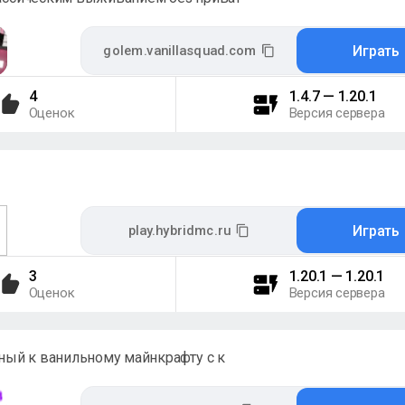
Играть
golem.vanillasquad.com
4
1.4.7 — 1.20.1
Оценок
Версия сервера
Играть
play.hybridmc.ru
3
1.20.1 — 1.20.1
Оценок
Версия сервера
нный к ванильному майнкрафту с к