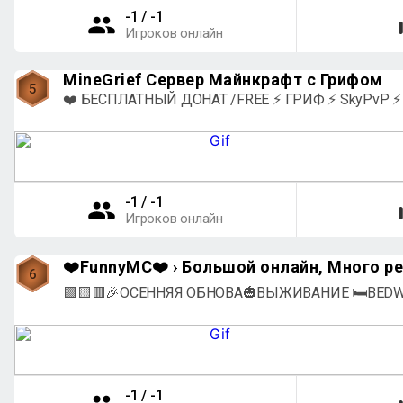
-1 / -1
Игроков онлайн
MineGrief Сервер Майнкрафт с Грифом
5
❤️ БЕСПЛАТНЫЙ ДОНАТ /FREE ⚡ ГРИФ ⚡ SkyPvP ⚡ 
-1 / -1
Игроков онлайн
❤️FunnyMC❤️ › Большой онлайн, Много 
6
🟩🟨🟥🎉ОСЕННЯЯ ОБНОВА🎃ВЫЖИВАНИЕ 🛏BED
-1 / -1