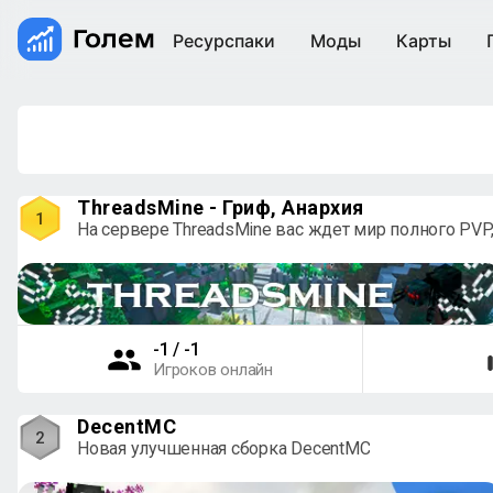
Ресурспаки
Моды
Карты
ThreadsMine - Гриф, Анархия
1
На сервере ThreadsMine вас ждет мир полного PVP
-1 / -1
Игроков онлайн
DecentMC
2
Новая улучшенная сборка DecentMC