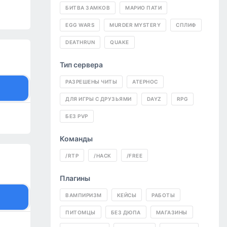
БИТВА ЗАМКОВ
МАРИО ПАТИ
EGG WARS
MURDER MYSTERY
СПЛИФ
DEATHRUN
QUAKE
Тип сервера
РАЗРЕШЕНЫ ЧИТЫ
АТЕРНОС
ДЛЯ ИГРЫ С ДРУЗЬЯМИ
DAYZ
RPG
БЕЗ PVP
Команды
/RTP
/HACK
/FREE
Плагины
ВАМПИРИЗМ
КЕЙСЫ
РАБОТЫ
ПИТОМЦЫ
БЕЗ ДЮПА
МАГАЗИНЫ