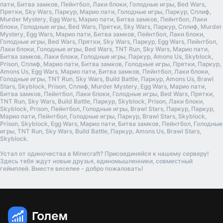
пати, Битва замков, Пейнтбол, Лаки блоки, Голодные игры, Bed Wars,
Прятки, Sky Wars, Паркур, Марио пати, Голодные игры, Паркур, Сплиф,
Murder Mystery, Egg Wars, Марио пати, Битва замков, Пейнтбол, Лаки
блоки, Голодные игры, Bed Wars, Прятки, Sky Wars, Паркур, Сплиф, Murder
Mystery, Egg Wars, Марио пати, Битва замков, Пейнтбол, Лаки блоки,
Голодные игры, Bed Wars, Прятки, Sky Wars, Паркур, Egg Wars, Пейнтбол,
Лаки блоки, Голодные игры, Bed Wars, TNT Run, Sky Wars, Марио пати,
Битва замков, Лаки блоки, Голодные игры, Паркур, Amons Us, Skyblock,
Prison, Сплиф, Марио пати, Битва замков, Голодные игры, Прятки, Паркур,
Amons Us, Egg Wars, Марио пати, Битва замков, Пейнтбол, Лаки блоки,
Голодные игры, TNT Run, Sky Wars, Build Battle, Паркур, Amons Us, Brawl
Stars, Skyblock, Prison, Сплиф, Murder Mystery, Egg Wars, Марио пати,
Битва замков, Пейнтбол, Лаки блоки, Голодные игры, Bed Wars, Прятки,
TNT Run, Sky Wars, Build Battle, Паркур, Skyblock, Prison, Лаки блоки,
Skyblock, Prison, Пейнтбол, Голодные игры, Brawl Stars, Паркур, Паркур,
Марио пати, Пейнтбол, Голодные игры, Паркур, Brawl Stars, Skyblock,
Prison, Skyblock, Egg Wars, Марио пати, Битва замков, Пейнтбол, Голодные
игры, TNT Run, Sky Wars, Build Battle, Паркур, Amons Us, Brawl Stars,
Skyblock.
Устал от одиночества в Minecraft? Присоединяйся к нашему серверу!
Здесь тебя ждут новые друзья, единомышленники, совместный
геймплей. Вместе веселее - добро пожаловать!