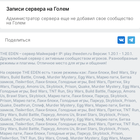
Записи сервера на Голем
Администратор сервера еще не добавил свое сообщество
на Голем
Поделиться
THE EDEN – сервер Майнкрафт IP: play.theeden.ru Версии: 1.20.1 - 1.20.1.
Дружелюбный сервер с активным сообществом игроков. Разнообразные
режимы и плагины. Отличное место для игры и общения!
На сервере THE EDEN есть такие режимы как: Лаки блоки, Bed Wars, Sky
Wars, Build Battle, Сплиф, Murder Mystery, Egg Wars, Марио пати, Битва
замков, Пейнтбол, Лаки блоки, Голодные игры, Bed Wars, Прятки, Sky
Wars, Паркур, Amons Us, Skyblock, Prison, Quake, Murder Mystery, Egg Wars,
Голодные игры, Bed Wars, TNT Run, Sky Wars, Build Battle, Паркур, Amons
Us, Brawl Stars, Skyblock, Марио пати, Лаки блоки, Паркур, Skyblock,
Prison, Марио пати, Лаки блоки, Голодные игры, Паркур, Skyblock, Prison,
Quake, Deathrun, Сплиф, Murder Mystery, Egg Wars, Марио пати, Битва
замков, Пейнтбол, Лаки блоки, Голодные игры, Bed Wars, Прятки, TNT Run,
Sky Wars, Build Battle, Паркур, Amons Us, Brawl Stars, Skyblock, Prison,
Quake, Deathrun, Сплиф, Murder Mystery, Egg Wars, Марио пати, Битва
замков, Пейнтбол, Лаки блоки, Голодные игры, Bed Wars, Прятки, TNT Run,
Sky Wars, Build Battle, Паркур, Amons Us, Brawl Stars, Skyblock, Prison,
Марио пати, Лаки блоки, Голодные игры, Паркур, Skyblock, Prison,
Пейнтбол, TNT Run, Sky Wars, Сплиф, Murder Mystery, Egg Wars, Марио