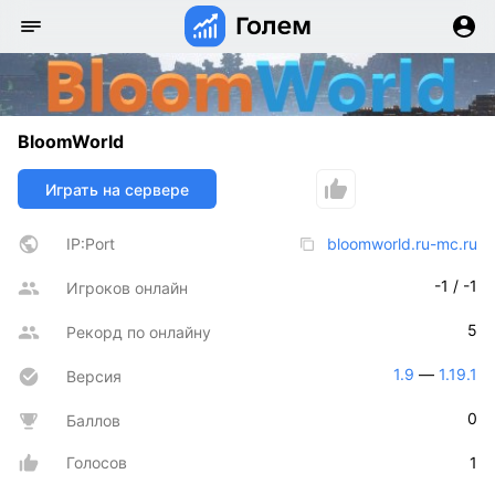
BloomWorld
Играть на сервере
IP:Port
bloomworld.ru-mc.ru
-1 / -1
Игроков онлайн
5
Рекорд по онлайну
1.9
 — 
1.19.1
Версия
0
Баллов
Голосов
1