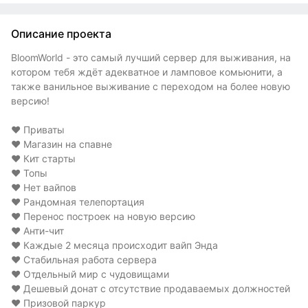
Описание проекта
BloomWorld - это самый лучший сервер для выживания, на
котором тебя ждёт адекватное и ламповое комьюнити, а
также ванильное выживание с переходом на более новую
версию!
❤️ Приваты
❤️ Магазин на спавне
❤️ Кит старты
❤️ Топы
❤️ Нет вайпов
❤️ Рандомная телепортация
❤️ Перенос построек на новую версию
❤️ Анти-чит
❤️ Каждые 2 месяца происходит вайп Энда
❤️ Стабильная работа сервера
❤️ Отдельный мир с чудовищами
❤️ Дешевый донат с отсутствие продаваемых должностей
❤️ Призовой паркур