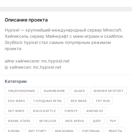
Описание проекта
Hypixel — крупнейший международный сервер Minecraft.
Хайпиксель сервер Майнкрафт с мини играми и скайблок.
SkyBlock hypixel стал самым популярным режимом
проекта.
айпи хайпикселя: mc.hypixel.net
ip хайпиксел: mc.hypixel.net
Категории
ЛИЦЕНЗИОННЫЕ
ВЫЖИВАНИЕ
QUAKE
MURDER MYSTERY
EGG WARS
ГОЛОДНЫЕ ИГРЫ
BED WARS
TNT RUN
SKY WARS
BUILD BATTLE
ПАРКУР
AMONS US
BRAWL STARS
SKYBLOCK
МОБ АРЕНА
ДЮП
PVP
КЛАНЫ
КИТ СТАРТ
МАГАЗИНЫ
ПИТОМЦЫ
РАБОТЫ