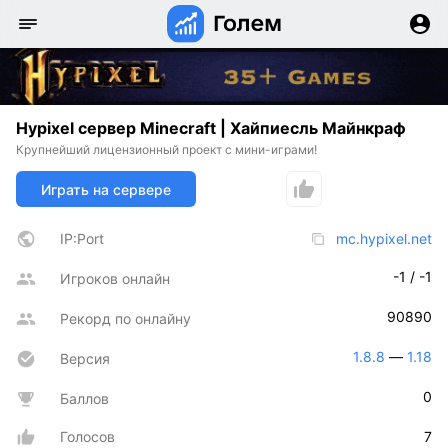
Hypixel сервер Minecraft | Хайпиесль Майнкраф
Крупнейший лицензионный проект с мини-играми!
Играть на сервере
IP:Port
mc.hypixel.net
-1 / -1
Игроков онлайн
90890
Рекорд по онлайну
1.8.8
 — 
1.18
Версия
0
Баллов
Голосов
7