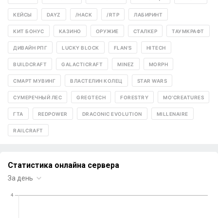
КЕЙСЫ
DAYZ
/HACK
/RTP
ЛАБИРИНТ
КИТ БОНУС
КАЗИНО
ОРУЖИЕ
СТАЛКЕР
ТАУМКРАФТ
ДИВАЙН РПГ
LUCKY BLOCK
FLAN'S
HITECH
BUILDCRAFT
GALACTICRAFT
MINEZ
MORPH
СМАРТ МУВИНГ
ВЛАСТЕЛИН КОЛЕЦ
STAR WARS
СУМЕРЕЧНЫЙ ЛЕС
GREGTECH
FORESTRY
MO'CREATURES
ГТА
REDPOWER
DRACONIC EVOLUTION
MILLENAIRE
RAILCRAFT