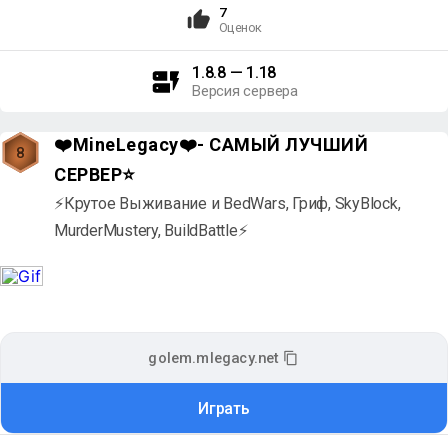
7
Оценок
1.8.8 — 1.18
Версия сервера
❤️MineLegacy❤️- CАМЫЙ ЛУЧШИЙ 
8
СЕРВЕР⭐
⚡Крутое Выживание и BedWars, Гриф, SkyBlock, 
MurderMustery, BuildBattle⚡
golem.mlegacy.net
Играть