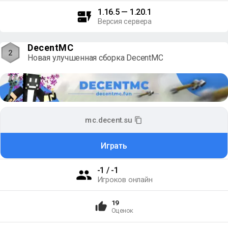
1.16.5 — 1.20.1
Версия сервера
DecentMC
2
Новая улучшенная сборка DecentMC
mc.decent.su
Играть
-1 / -1
Игроков онлайн
19
Оценок