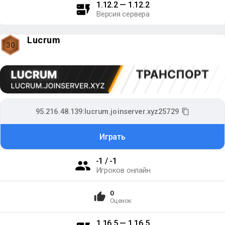
1.12.2 — 1.12.2
Версия сервера
Lucrum
30
95.216.48.139:lucrum.joinserver.xyz25729
Играть
-1 / -1
Игроков онлайн
0
Оценок
1.16.5 — 1.16.5