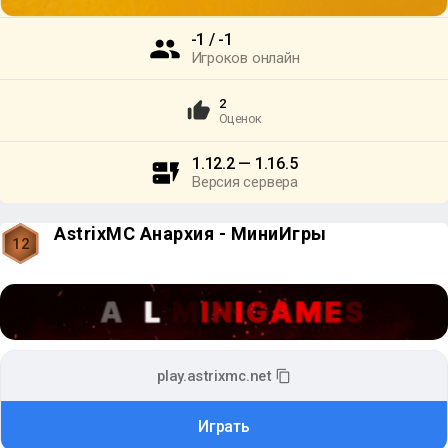
-1 / -1
Игроков онлайн
2
Оценок
1.12.2 — 1.16.5
Версия сервера
AstrixMC Анархия - МиниИгры
12
play.astrixmc.net
Играть