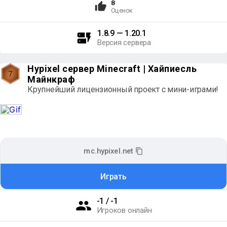
8
Оценок
1.8.9 — 1.20.1
Версия сервера
Hypixel сервер Minecraft | Хайпиесль 
7
Майнкраф
Крупнейший лицензионный проект с мини-играми!
mc.hypixel.net
Играть
-1 / -1
Игроков онлайн