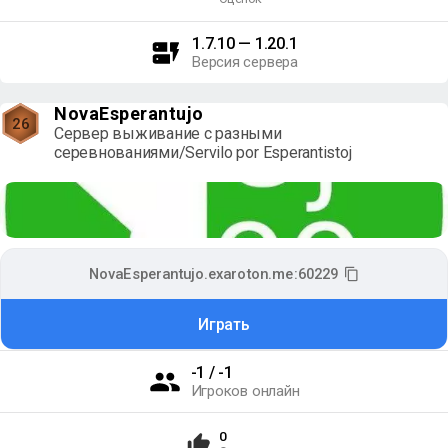
1.7.10 — 1.20.1
Версия сервера
NovaEsperantujo
26
Сервер выживание с разными 
серевнованиями/Servilo por Esperantistoj
NovaEsperantujo.exaroton.me:60229
Играть
-1 / -1
Игроков онлайн
0