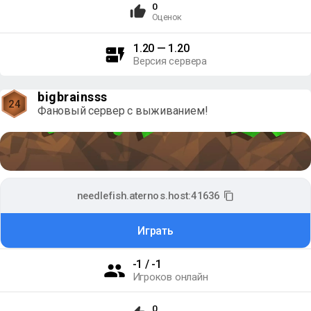
0
Оценок
1.20 — 1.20
Версия сервера
bigbrainsss
24
Фановый сервер с выживанием!
needlefish.aternos.host:41636
Играть
-1 / -1
Игроков онлайн
0