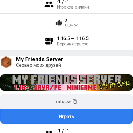
-1 / -1
Игроков онлайн
2
Оценок
1.16.5 — 1.16.5
Версия сервера
My Friends Server
16
Сервер моих друзей
mfs.pw
Играть
-1 / -1