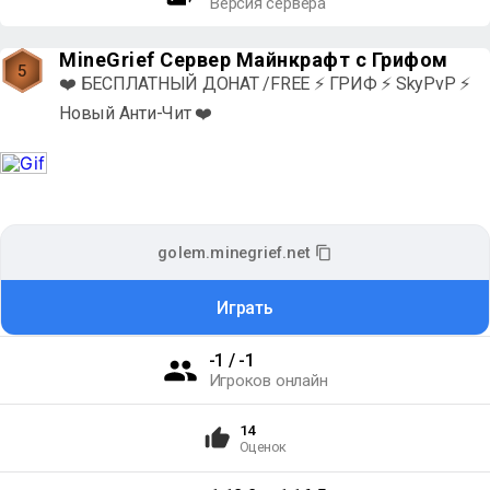
Версия сервера
MineGrief Сервер Майнкрафт с Грифом
5
❤️ БЕСПЛАТНЫЙ ДОНАТ /FREE ⚡ ГРИФ ⚡ SkyPvP ⚡ 
Новый Анти-Чит ❤️
golem.minegrief.net
Играть
-1 / -1
Игроков онлайн
14
Оценок