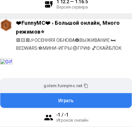
1.12.2 — 1.16.5
Версия сервера
❤️FunnyMC❤️ › Большой онлайн, Много 
6
режимов⭐
🟩🟨🟥🎉ОСЕННЯЯ ОБНОВА🎃ВЫЖИВАНИЕ 🛏
BEDWARS ⚽МИНИ-ИГРЫ 🏐ГРИФ 🏀СКАЙБЛОК	
golem.funnymc.net
Играть
-1 / -1
Игроков онлайн