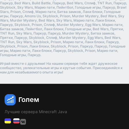
Паркур, Bed Wars, Build Battle, Паркур, Bed Wars, Сплиф, TNT Run, Паркур,
Skyblock, Sky Wars, Марио пати, Пейнтбол, Голодные игры, Паркур, Brawl
Stars, Prison, Сплиф, Марио пати, Битва замков, Лаки блоки, Голодные
игры, Паркур, Amons Us, Skyblock, Prison, Murder Mystery, Bed Wars, Sky
Wars, Murder Mystery, Bed Wars, Sky Wars, Марио пати, Лаки блоки,
Паркур, Skyblock, Prison, Сплиф, Murder Mystery, Egg Wars, Марио пати,
Битва замков, Пейнтбол, Лаки блоки, Голодные игры, Bed Wars, Прятки,
TNT Run, Sky Wars, Паркур, Паркур, Murder Mystery, Битва замков,
Прятки, Паркур, Skyblock, Сплиф, Murder Mystery, Egg Wars, Bed Wars,
TNT Run, Sky Wars, Skyblock, Prison, Марио пати, Лаки блоки, Паркур,
Skyblock, Prison, Лаки блоки, Skyblock, Prison, Паркур, Паркур, Голодные
игры, Марио пати, Лаки блоки, Паркур, Skyblock, Prison, Марио пати,
Голодные игры, Паркур.
Играй вместе с друзьями! На нашем сервере тебя ждет дружеское
сообщество, увлекательные игры и крутые события. Присоединяйся к
нам для незабываемого опыта игры!
Лучшие сервера Minecraft Java