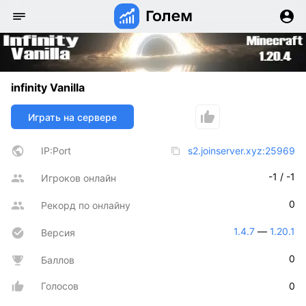
infinity Vanilla
Играть на сервере
IP:Port
s2.joinserver.xyz:25969
-1 / -1
Игроков онлайн
0
Рекорд по онлайну
1.4.7
 — 
1.20.1
Версия
0
Баллов
Голосов
0