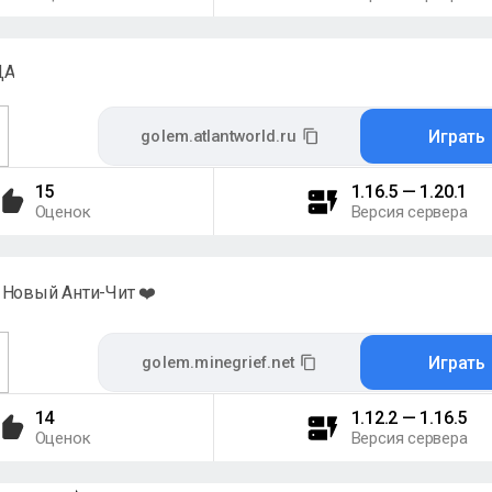
ДА
Играть
golem.atlantworld.ru
15
1.16.5 — 1.20.1
Оценок
Версия сервера
Новый Анти-Чит ❤️
Играть
golem.minegrief.net
14
1.12.2 — 1.16.5
Оценок
Версия сервера