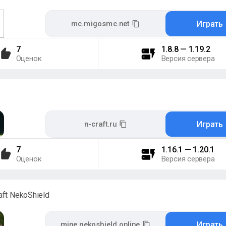
Играть
mc.migosmc.net
7
1.8.8 — 1.19.2
Оценок
Версия сервера
Играть
n-craft.ru
7
1.16.1 — 1.20.1
Оценок
Версия сервера
ft NekoShield
Играть
mine.nekoshield.online