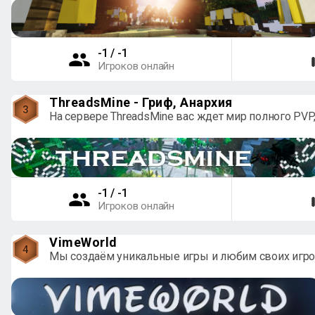
-1 / -1
Игроков онлайн
ThreadsMine - Гриф, Анархия
3
На сервере ThreadsMine вас ждет мир полного PVP
-1 / -1
Игроков онлайн
VimeWorld
4
Мы создаём уникальные игры и любим своих игро