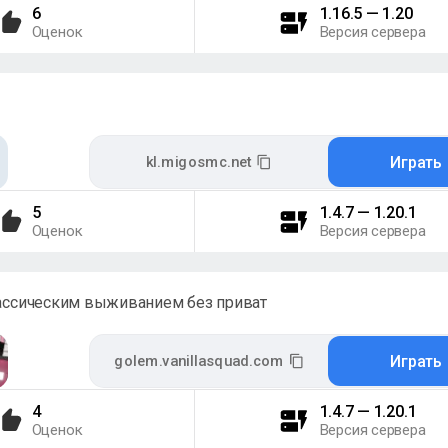
6
1.16.5 — 1.20
Оценок
Версия сервера
Играть
kl.migosmc.net
5
1.4.7 — 1.20.1
Оценок
Версия сервера
классическим выживанием без приват
Играть
golem.vanillasquad.com
4
1.4.7 — 1.20.1
Оценок
Версия сервера