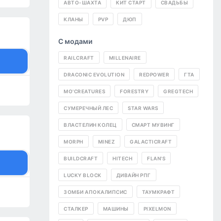
АВТО-ШАХТА
КИТ СТАРТ
СВАДЬБЫ
КЛАНЫ
PVP
ДЮП
С модами
RAILCRAFT
MILLENAIRE
DRACONIC EVOLUTION
REDPOWER
ГТА
MO'CREATURES
FORESTRY
GREGTECH
СУМЕРЕЧНЫЙ ЛЕС
STAR WARS
ВЛАСТЕЛИН КОЛЕЦ
СМАРТ МУВИНГ
MORPH
MINEZ
GALACTICRAFT
BUILDCRAFT
HITECH
FLAN'S
LUCKY BLOCK
ДИВАЙН РПГ
ЗОМБИ АПОКАЛИПСИС
ТАУМКРАФТ
СТАЛКЕР
МАШИНЫ
PIXELMON