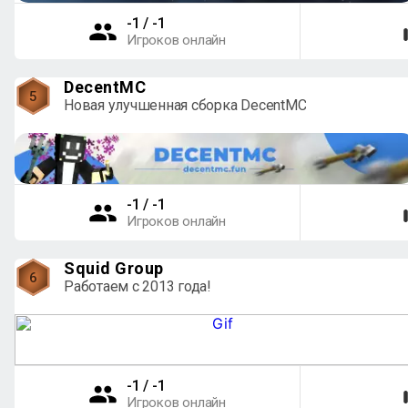
-1 / -1
Игроков онлайн
DecentMC
5
Новая улучшенная сборка DecentMC
-1 / -1
Игроков онлайн
Squid Group
6
Работаем с 2013 года!
-1 / -1
Игроков онлайн