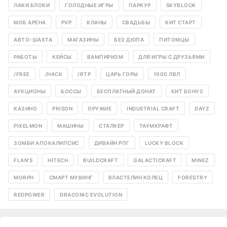
ЛАКИ БЛОКИ
ГОЛОДНЫЕ ИГРЫ
ПАРКУР
SKYBLOCK
МОБ АРЕНА
PVP
КЛАНЫ
СВАДЬБЫ
КИТ СТАРТ
АВТО-ШАХТА
МАГАЗИНЫ
БЕЗ ДЮПА
ПИТОМЦЫ
РАБОТЫ
КЕЙСЫ
ВАМПИРИЗМ
ДЛЯ ИГРЫ С ДРУЗЬЯМИ
/FREE
/HACK
/RTP
ЦАРЬ ГОРЫ
1000 ЛВЛ
АУКЦИОНЫ
БОССЫ
БЕСПЛАТНЫЙ ДОНАТ
КИТ БОНУС
КАЗИНО
PRISON
ОРУЖИЕ
INDUSTRIAL CRAFT
DAYZ
PIXELMON
МАШИНЫ
СТАЛКЕР
ТАУМКРАФТ
ЗОМБИ АПОКАЛИПСИС
ДИВАЙН РПГ
LUCKY BLOCK
FLAN'S
HITECH
BUILDCRAFT
GALACTICRAFT
MINEZ
MORPH
СМАРТ МУВИНГ
ВЛАСТЕЛИН КОЛЕЦ
FORESTRY
REDPOWER
DRACONIC EVOLUTION