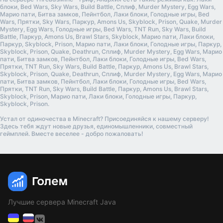
блоки, Bed Wars, Sky Wars, Build Battle, Сплиф, Murder Mystery, Egg Wars,
Марио пати, Битва замков, Пейнтбол, Лаки блоки, Голодные игры, Bed
Wars, Прятки, Sky Wars, Паркур, Amons Us, Skyblock, Prison, Quake, Murder
Mystery, Egg Wars, Голодные игры, Bed Wars, TNT Run, Sky Wars, Build
Battle, Паркур, Amons Us, Brawl Stars, Skyblock, Марио пати, Лаки блоки,
Паркур, Skyblock, Prison, Марио пати, Лаки блоки, Голодные игры, Паркур,
Skyblock, Prison, Quake, Deathrun, Сплиф, Murder Mystery, Egg Wars, Марио
пати, Битва замков, Пейнтбол, Лаки блоки, Голодные игры, Bed Wars,
Прятки, TNT Run, Sky Wars, Build Battle, Паркур, Amons Us, Brawl Stars,
Skyblock, Prison, Quake, Deathrun, Сплиф, Murder Mystery, Egg Wars, Марио
пати, Битва замков, Пейнтбол, Лаки блоки, Голодные игры, Bed Wars,
Прятки, TNT Run, Sky Wars, Build Battle, Паркур, Amons Us, Brawl Stars,
Skyblock, Prison, Марио пати, Лаки блоки, Голодные игры, Паркур,
Skyblock, Prison.
Устал от одиночества в Minecraft? Присоединяйся к нашему серверу!
Здесь тебя ждут новые друзья, единомышленники, совместный
геймплей. Вместе веселее - добро пожаловать!
Лучшие сервера Minecraft Java