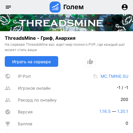
ThreadsMine - Гриф, Анархия
На сервере ThreadsMine вас ждет мир полного PVP, где каждый шаг
может стать ваши
Играть на сервере
IP:Port
MC.TMINE.SU
-1 / -1
Игроков онлайн
200
Рекорд по онлайну
1.16.5
 — 
1.20.1
Версия
0
Баллов