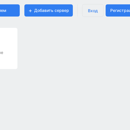
лем
Добавить сервер
Регистра
Вход
ые