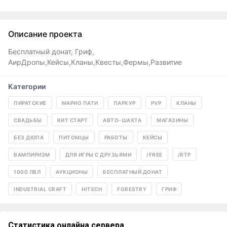
Описание проекта
Бесплатный донат, Гриф,
АирДропы,Кейсы,Кланы,Квесты,Фермы,Развитие
Категории
ПИРАТСКИЕ
МАРИО ПАТИ
ПАРКУР
PVP
КЛАНЫ
СВАДЬБЫ
КИТ СТАРТ
АВТО-ШАХТА
МАГАЗИНЫ
БЕЗ ДЮПА
ПИТОМЦЫ
РАБОТЫ
КЕЙСЫ
ВАМПИРИЗМ
ДЛЯ ИГРЫ С ДРУЗЬЯМИ
/FREE
/RTP
1000 ЛВЛ
АУКЦИОНЫ
БЕСПЛАТНЫЙ ДОНАТ
INDUSTRIAL CRAFT
HITECH
FORESTRY
ГРИФ