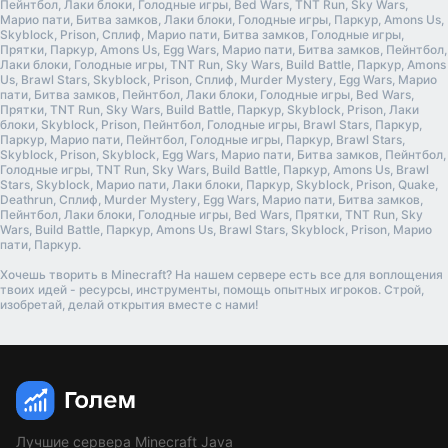
Пейнтбол, Лаки блоки, Голодные игры, Bed Wars, TNT Run, Sky Wars,
Марио пати, Битва замков, Лаки блоки, Голодные игры, Паркур, Amons Us,
Skyblock, Prison, Сплиф, Марио пати, Битва замков, Голодные игры,
Прятки, Паркур, Amons Us, Egg Wars, Марио пати, Битва замков, Пейнтбол,
Лаки блоки, Голодные игры, TNT Run, Sky Wars, Build Battle, Паркур, Amons
Us, Brawl Stars, Skyblock, Prison, Сплиф, Murder Mystery, Egg Wars, Марио
пати, Битва замков, Пейнтбол, Лаки блоки, Голодные игры, Bed Wars,
Прятки, TNT Run, Sky Wars, Build Battle, Паркур, Skyblock, Prison, Лаки
блоки, Skyblock, Prison, Пейнтбол, Голодные игры, Brawl Stars, Паркур,
Паркур, Марио пати, Пейнтбол, Голодные игры, Паркур, Brawl Stars,
Skyblock, Prison, Skyblock, Egg Wars, Марио пати, Битва замков, Пейнтбол,
Голодные игры, TNT Run, Sky Wars, Build Battle, Паркур, Amons Us, Brawl
Stars, Skyblock, Марио пати, Лаки блоки, Паркур, Skyblock, Prison, Quake,
Deathrun, Сплиф, Murder Mystery, Egg Wars, Марио пати, Битва замков,
Пейнтбол, Лаки блоки, Голодные игры, Bed Wars, Прятки, TNT Run, Sky
Wars, Build Battle, Паркур, Amons Us, Brawl Stars, Skyblock, Prison, Марио
пати, Паркур.
Хочешь творить в Minecraft? На нашем сервере есть все для воплощения
твоих идей - ресурсы, инструменты, помощь опытных игроков. Строй,
изобретай, делай открытия вместе с нами!
Лучшие сервера Minecraft Java