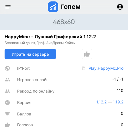
HappyMine - Лучший Гриферский 1.12.2
Бесплатный донат, Гриф, АирДропы,Кейсы
Играть на сервере
IP:Port
Play.HappyMc.Pro
-1 / -1
Игроков онлайн
110
Рекорд по онлайну
1.12.2
 — 
1.19.2
Версия
0
Баллов
Голосов
0