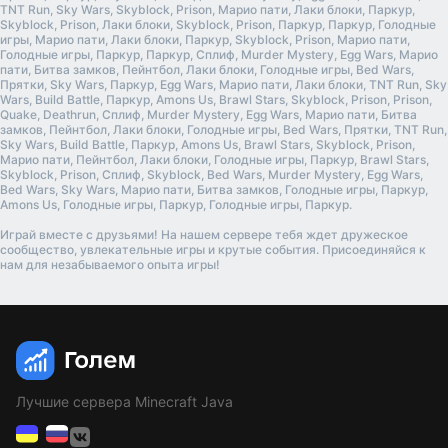
TNT Run, Sky Wars, Skyblock, Prison, Марио пати, Лаки блоки, Паркур,
Skyblock, Prison, Лаки блоки, Skyblock, Prison, Паркур, Паркур, Голодные
игры, Марио пати, Лаки блоки, Паркур, Skyblock, Prison, Марио пати,
Голодные игры, Паркур, Паркур, Сплиф, Murder Mystery, Egg Wars, Марио
пати, Битва замков, Пейнтбол, Лаки блоки, Голодные игры, Bed Wars,
Прятки, Sky Wars, Паркур, Egg Wars, Марио пати, Лаки блоки, TNT Run, Sky
Wars, Build Battle, Паркур, Amons Us, Brawl Stars, Skyblock, Prison, Prison,
Quake, Deathrun, Сплиф, Murder Mystery, Egg Wars, Марио пати, Битва
замков, Пейнтбол, Лаки блоки, Голодные игры, Bed Wars, Прятки, TNT Run,
Sky Wars, Build Battle, Паркур, Amons Us, Brawl Stars, Skyblock, Prison,
Марио пати, Пейнтбол, Лаки блоки, Голодные игры, Паркур, Brawl Stars,
Skyblock, Prison, Сплиф, Skyblock, Bed Wars, Murder Mystery, Egg Wars,
Bed Wars, Sky Wars, Марио пати, Битва замков, Голодные игры, Паркур,
Amons Us, Голодные игры, Паркур, Голодные игры, Паркур.
Играй вместе с друзьями! На нашем сервере тебя ждет дружеское
сообщество, увлекательные игры и крутые события. Присоединяйся к
нам для незабываемого опыта игры!
Лучшие сервера Minecraft Java