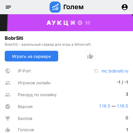
BobrSiti
BobrSiti - ванильный сервер для игры в Minecraft.
Играть на сервере
IP:Port
mc.bobrsiti.ru
-1 / -1
Игроков онлайн
3
Рекорд по онлайну
1.16.5
 — 
1.16.5
Версия
0
Баллов
Голосов
1