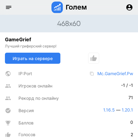
GameGrief
Лучший гриферский сервер!
Играть на сервере
IP:Port
Mc.GameGrief.Pw
-1 / -1
Игроков онлайн
71
Рекорд по онлайну
1.16.5
 — 
1.20.1
Версия
0
Баллов
Голосов
2