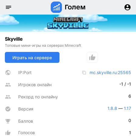
Skyville
Топовые мини-игры на серверах Minecraft
Играть на сервере
IP:Port
mc.skyville.ru:25565
-1 / -1
Игроков онлайн
6
Рекорд по онлайну
1.8.8
 — 
1.17
Версия
0
Баллов
Голосов
1