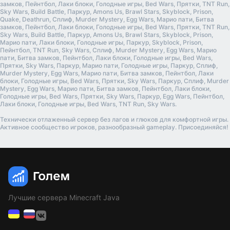
замков, Пейнтбол, Лаки блоки, Голодные игры, Bed Wars, Прятки, TNT Run,
Sky Wars, Build Battle, Паркур, Amons Us, Brawl Stars, Skyblock, Prison,
Quake, Deathrun, Сплиф, Murder Mystery, Egg Wars, Марио пати, Битва
замков, Пейнтбол, Лаки блоки, Голодные игры, Bed Wars, Прятки, TNT Run,
Sky Wars, Build Battle, Паркур, Amons Us, Brawl Stars, Skyblock, Prison,
Марио пати, Лаки блоки, Голодные игры, Паркур, Skyblock, Prison,
Пейнтбол, TNT Run, Sky Wars, Сплиф, Murder Mystery, Egg Wars, Марио
пати, Битва замков, Пейнтбол, Лаки блоки, Голодные игры, Bed Wars,
Прятки, Sky Wars, Паркур, Марио пати, Голодные игры, Паркур, Сплиф,
Murder Mystery, Egg Wars, Марио пати, Битва замков, Пейнтбол, Лаки
блоки, Голодные игры, Bed Wars, Прятки, Sky Wars, Паркур, Сплиф, Murder
Mystery, Egg Wars, Марио пати, Битва замков, Пейнтбол, Лаки блоки,
Голодные игры, Bed Wars, Прятки, Sky Wars, Паркур, Egg Wars, Пейнтбол,
Лаки блоки, Голодные игры, Bed Wars, TNT Run, Sky Wars.
Технически отлаженный сервер без лагов и глюков для комфортной игры.
Активное сообщество игроков, разнообразный gameplay. Присоединяйся!
Лучшие сервера Minecraft Java