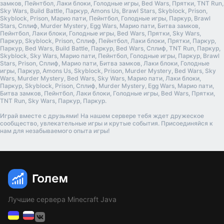
замков, Пейнтбол, Лаки блоки, Голодные игры, Bed Wars, Прятки, TNT Run,
Sky Wars, Build Battle, Паркур, Amons Us, Brawl Stars, Skyblock, Prison,
Skyblock, Prison, Марио пати, Пейнтбол, Голодные игры, Паркур, Brawl
Stars, Сплиф, Murder Mystery, Egg Wars, Марио пати, Битва замков,
Пейнтбол, Лаки блоки, Голодные игры, Bed Wars, Прятки, Sky Wars,
Паркур, Skyblock, Prison, Сплиф, Пейнтбол, Лаки блоки, Прятки, Паркур,
Паркур, Bed Wars, Build Battle, Паркур, Bed Wars, Сплиф, TNT Run, Паркур,
Skyblock, Sky Wars, Марио пати, Пейнтбол, Голодные игры, Паркур, Brawl
Stars, Prison, Сплиф, Марио пати, Битва замков, Лаки блоки, Голодные
игры, Паркур, Amons Us, Skyblock, Prison, Murder Mystery, Bed Wars, Sky
Wars, Murder Mystery, Bed Wars, Sky Wars, Марио пати, Лаки блоки,
Паркур, Skyblock, Prison, Сплиф, Murder Mystery, Egg Wars, Марио пати,
Битва замков, Пейнтбол, Лаки блоки, Голодные игры, Bed Wars, Прятки,
TNT Run, Sky Wars, Паркур, Паркур.
Играй вместе с друзьями! На нашем сервере тебя ждет дружеское
сообщество, увлекательные игры и крутые события. Присоединяйся к
нам для незабываемого опыта игры!
Лучшие сервера Minecraft Java