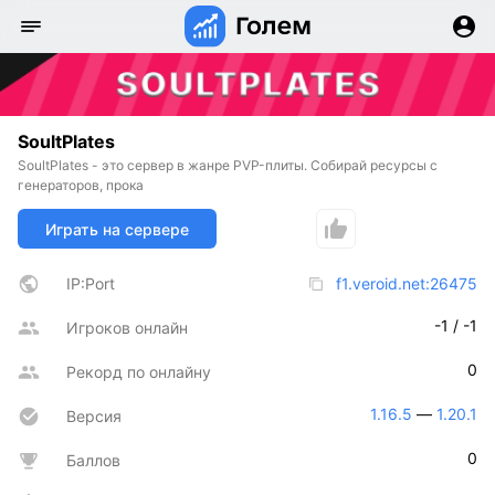
SoultPlates
SoultPlates - это сервер в жанре PVP-плиты. Собирай ресурсы с
генераторов, прока
Играть на сервере
IP:Port
f1.veroid.net:26475
-1 / -1
Игроков онлайн
0
Рекорд по онлайну
1.16.5
 — 
1.20.1
Версия
0
Баллов