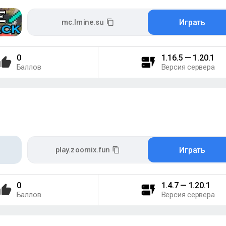
Играть
mc.lmine.su
0
1.16.5 — 1.20.1
Баллов
Версия сервера
Играть
play.zoomix.fun
0
1.4.7 — 1.20.1
Баллов
Версия сервера