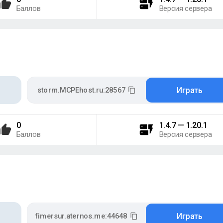
Баллов
Версия сервера
Играть
storm.MCPEhost.ru:28567
0
1.4.7 — 1.20.1
Баллов
Версия сервера
Играть
fimersur.aternos.me:44648