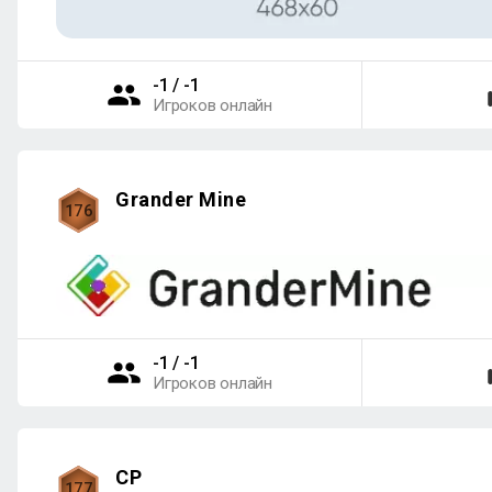
-1 / -1
Игроков онлайн
Grander Mine
176
-1 / -1
Игроков онлайн
CP
177