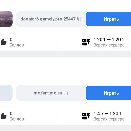
Играть
donator6.gamely.pro:25447
0
1.20.1 — 1.20.1
Баллов
Версия сервера
Играть
mc.funtime.su
0
1.4.7 — 1.20.1
Баллов
Версия сервера