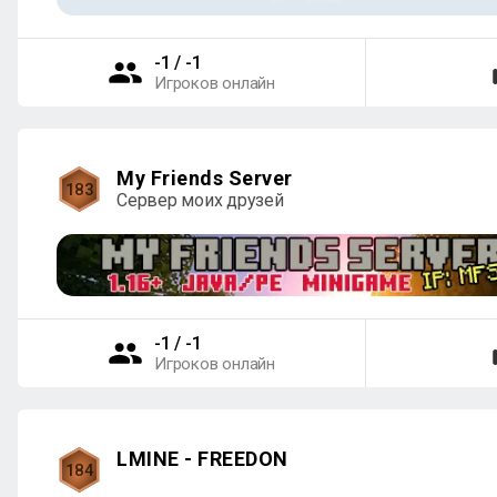
-1 / -1
Игроков онлайн
My Friends Server
183
Сервер моих друзей
-1 / -1
Игроков онлайн
LMINE - FREEDON
184