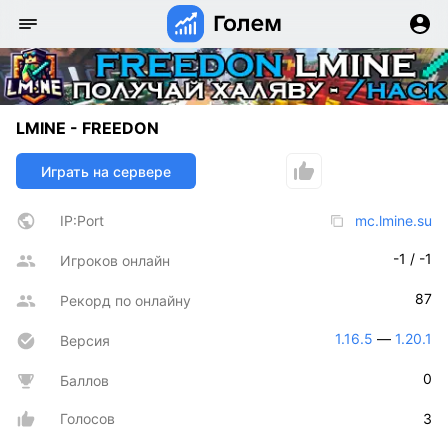
LMINE - FREEDON
Играть на сервере
IP:Port
mc.lmine.su
-1 / -1
Игроков онлайн
87
Рекорд по онлайну
1.16.5
 — 
1.20.1
Версия
0
Баллов
Голосов
3