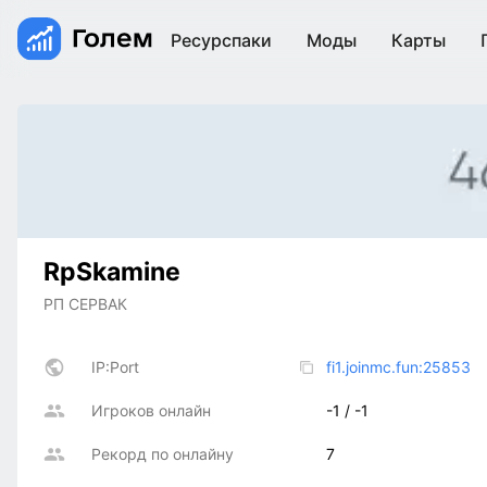
Ресурспаки
Моды
Карты
RpSkamine
РП СЕРВАК
IP:Port
fi1.joinmc.fun:25853
Игроков онлайн
-1 / -1
Рекорд по онлайну
7