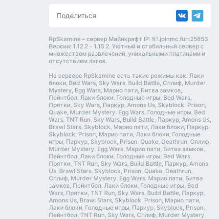
Поделиться
RpSkamine – сервер Майнкрафт IP: fi1.joinmc.fun:25853
Версии: 1.12.2 - 1.15.2. Уютный и стабильный сервер с
множеством развлечений, уникальными плагинами и
отсутствием лагов.
На сервере RpSkamine есть такие режимы как: Лаки
блоки, Bed Wars, Sky Wars, Build Battle, Сплиф, Murder
Mystery, Egg Wars, Марио пати, Битва замков,
Пейнтбол, Лаки блоки, Голодные игры, Bed Wars,
Прятки, Sky Wars, Паркур, Amons Us, Skyblock, Prison,
Quake, Murder Mystery, Egg Wars, Голодные игры, Bed
Wars, TNT Run, Sky Wars, Build Battle, Паркур, Amons Us,
Brawl Stars, Skyblock, Марио пати, Лаки блоки, Паркур,
Skyblock, Prison, Марио пати, Лаки блоки, Голодные
игры, Паркур, Skyblock, Prison, Quake, Deathrun, Сплиф,
Murder Mystery, Egg Wars, Марио пати, Битва замков,
Пейнтбол, Лаки блоки, Голодные игры, Bed Wars,
Прятки, TNT Run, Sky Wars, Build Battle, Паркур, Amons
Us, Brawl Stars, Skyblock, Prison, Quake, Deathrun,
Сплиф, Murder Mystery, Egg Wars, Марио пати, Битва
замков, Пейнтбол, Лаки блоки, Голодные игры, Bed
Wars, Прятки, TNT Run, Sky Wars, Build Battle, Паркур,
Amons Us, Brawl Stars, Skyblock, Prison, Марио пати,
Лаки блоки, Голодные игры, Паркур, Skyblock, Prison,
Пейнтбол, TNT Run, Sky Wars, Сплиф, Murder Mystery,