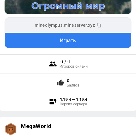
mineolympus.mineserver.xyz
Играть
-1 / -1
Игроков онлайн
0
Баллов
1.19.4 — 1.19.4
Версия сервера
MegaWorld
77