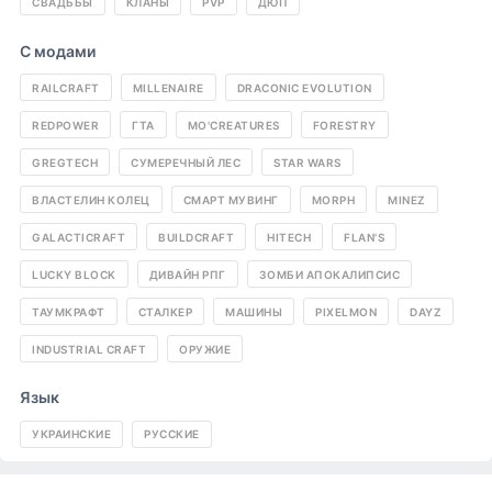
СВАДЬБЫ
КЛАНЫ
PVP
ДЮП
С модами
RAILCRAFT
MILLENAIRE
DRACONIC EVOLUTION
REDPOWER
ГТА
MO'CREATURES
FORESTRY
GREGTECH
СУМЕРЕЧНЫЙ ЛЕС
STAR WARS
ВЛАСТЕЛИН КОЛЕЦ
СМАРТ МУВИНГ
MORPH
MINEZ
GALACTICRAFT
BUILDCRAFT
HITECH
FLAN'S
LUCKY BLOCK
ДИВАЙН РПГ
ЗОМБИ АПОКАЛИПСИС
ТАУМКРАФТ
СТАЛКЕР
МАШИНЫ
PIXELMON
DAYZ
INDUSTRIAL CRAFT
ОРУЖИЕ
Язык
УКРАИНСКИЕ
РУССКИЕ