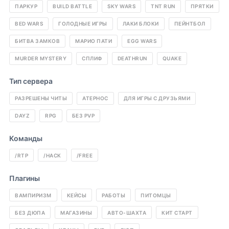
ПАРКУР
BUILD BATTLE
SKY WARS
TNT RUN
ПРЯТКИ
BED WARS
ГОЛОДНЫЕ ИГРЫ
ЛАКИ БЛОКИ
ПЕЙНТБОЛ
БИТВА ЗАМКОВ
МАРИО ПАТИ
EGG WARS
MURDER MYSTERY
СПЛИФ
DEATHRUN
QUAKE
Тип сервера
РАЗРЕШЕНЫ ЧИТЫ
АТЕРНОС
ДЛЯ ИГРЫ С ДРУЗЬЯМИ
DAYZ
RPG
БЕЗ PVP
Команды
/RTP
/HACK
/FREE
Плагины
ВАМПИРИЗМ
КЕЙСЫ
РАБОТЫ
ПИТОМЦЫ
БЕЗ ДЮПА
МАГАЗИНЫ
АВТО-ШАХТА
КИТ СТАРТ