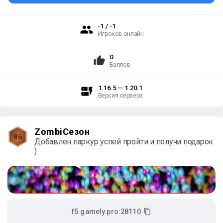
-1 / -1
Игроков онлайн
0
Баллов
1.16.5 — 1.20.1
Версия сервера
ZombiСезон
86
Добавлен паркур успей пройти и получи подарок 
)
f5.gamely.pro:28110