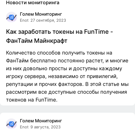
Новости мониторинга
Голем Мониторинг
Enot
27 сентября, 2023
Как заработать токены на FunTime -
ФанТайм Майнкрафт
Количество способов получить токены на
ФанТайм бесплатно постоянно растет, и многие
из них довольно просты и доступны каждому
игроку сервера, независимо от привилегий,
репутации и прочих факторов. В этой статье мы
рассмотрим все доступные способы получения
токенов на FunTime.
Голем Мониторинг
Enot
9 августа, 2023