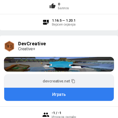
0
Баллов
1.16.5 — 1.20.1
Версия сервера
DevCreative
83
Creative+
devcreative.net
Играть
-1 / -1
Игроков онлайн