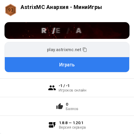
AstrixMC Анархия - МиниИгры
93
play.astrixmc.net
Играть
-1 / -1
Игроков онлайн
0
Баллов
1.8.8 — 1.20.1
Версия сервера