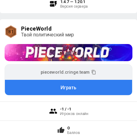
1.4.7 — 1.20.1
Версия сервера
PieceWorld
81
Твой политический мир
pieceworld.cringe.team
Играть
-1 / -1
Игроков онлайн
0
Баллов