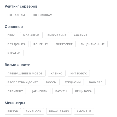
Рейтинг серверов
ПО БАЛЛАМ
ПО ГОЛОСАМ
Основное
ГРИФ
МОБ АРЕНА
ВЫЖИВАНИЕ
АНАРХИЯ
БЕЗ ДОНАТА
ROLEPLAY
ПИРАТСКИЕ
ЛИЦЕНЗИОННЫЕ
КРЕАТИВ
Возможности
ПРЕВРАЩЕНИЕ В МОБОВ
КАЗИНО
КИТ БОНУС
БЕСПЛАТНЫЙ ДОНАТ
БОССЫ
АУКЦИОНЫ
1000 ЛВЛ
ЛАБИРИНТ
ЦАРЬ ГОРЫ
БАТУТЫ
ВЕЩИ БОГА
Мини-игры
PRISON
SKYBLOCK
BRAWL STARS
AMONS US