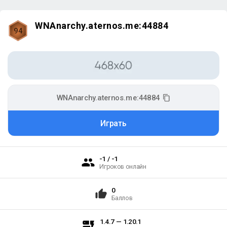
WNAnarchy.aternos.me:44884
94
WNAnarchy.aternos.me:44884
Играть
-1 / -1
Игроков онлайн
0
Баллов
1.4.7 — 1.20.1