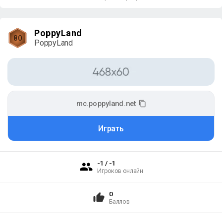
PoppyLand
80
PoppyLand
mc.poppyland.net
Играть
-1 / -1
Игроков онлайн
0
Баллов