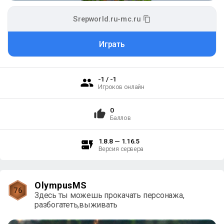
Srepworld.ru-mc.ru
Играть
-1 / -1
Игроков онлайн
0
Баллов
1.8.8 — 1.16.5
Версия сервера
OlympusMS
76
Здесь ты можешь прокачать персонажа, 
разбогатеть,выживать