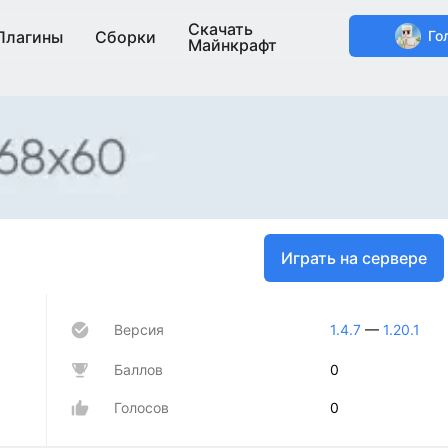
Скачать
Плагины
Сборки
Го
Майнкрафт
Играть на сервере
Версия
1.4.7
—
1.20.1
Баллов
0
Голосов
0