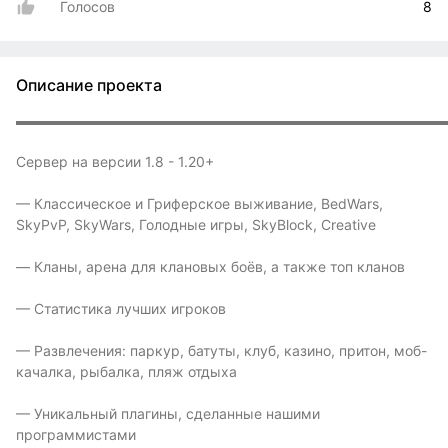
Голосов
8
Описание проекта
▬▬▬▬▬▬▬▬▬▬▬▬▬▬▬▬▬▬▬▬▬▬▬▬▬▬▬▬▬▬
Сервер на версии 1.8 - 1.20+
— Классическое и Гриферское выживание, BedWars,
SkyPvP, SkyWars, Голодные игры, SkyBlock, Creative
— Кланы, арена для клановых боёв, а также топ кланов
— Статистика лучших игроков
— Развлечения: паркур, батуты, клуб, казино, притон, моб-
качалка, рыбалка, пляж отдыха
— Уникальный плагины, сделанные нашими
программистами