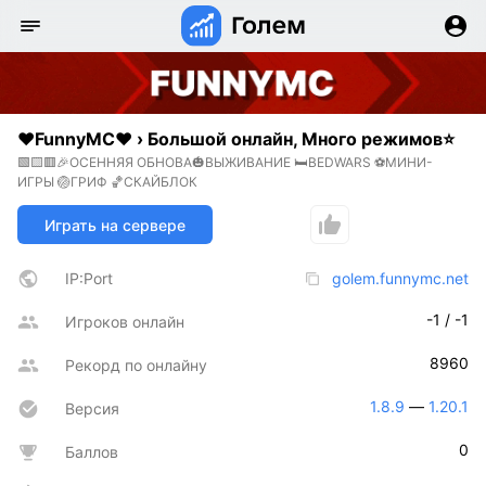
❤️FunnyMC❤️ › Большой онлайн, Много режимов⭐
🟩🟨🟥🎉ОСЕННЯЯ ОБНОВА🎃ВЫЖИВАНИЕ 🛏BEDWARS ⚽МИНИ-
ИГРЫ 🏐ГРИФ 🏀СКАЙБЛОК
Играть на сервере
IP:Port
golem.funnymc.net
-1 / -1
Игроков онлайн
8960
Рекорд по онлайну
1.8.9
 — 
1.20.1
Версия
0
Баллов