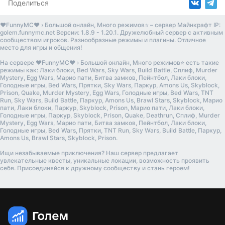
Поделиться
❤️FunnyMC❤️ › Большой онлайн, Много режимов⭐ – сервер Майнкрафт IP:
golem.funnymc.net Версии: 1.8.9 - 1.20.1. Дружелюбный сервер с активным
сообществом игроков. Разнообразные режимы и плагины. Отличное
место для игры и общения!
На сервере ❤️FunnyMC❤️ › Большой онлайн, Много режимов⭐ есть такие
режимы как: Лаки блоки, Bed Wars, Sky Wars, Build Battle, Сплиф, Murder
Mystery, Egg Wars, Марио пати, Битва замков, Пейнтбол, Лаки блоки,
Голодные игры, Bed Wars, Прятки, Sky Wars, Паркур, Amons Us, Skyblock,
Prison, Quake, Murder Mystery, Egg Wars, Голодные игры, Bed Wars, TNT
Run, Sky Wars, Build Battle, Паркур, Amons Us, Brawl Stars, Skyblock, Марио
пати, Лаки блоки, Паркур, Skyblock, Prison, Марио пати, Лаки блоки,
Голодные игры, Паркур, Skyblock, Prison, Quake, Deathrun, Сплиф, Murder
Mystery, Egg Wars, Марио пати, Битва замков, Пейнтбол, Лаки блоки,
Голодные игры, Bed Wars, Прятки, TNT Run, Sky Wars, Build Battle, Паркур,
Amons Us, Brawl Stars, Skyblock, Prison.
Ищи незабываемые приключения? Наш сервер предлагает
увлекательные квесты, уникальные локации, возможность проявить
себя. Присоединяйся к дружному сообществу и стань героем!