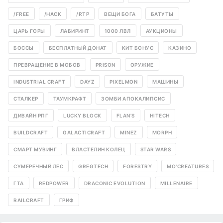
/FREE
/HACK
/RTP
ВЕЩИ БОГА
БАТУТЫ
ЦАРЬ ГОРЫ
ЛАБИРИНТ
1000 ЛВЛ
АУКЦИОНЫ
БОССЫ
БЕСПЛАТНЫЙ ДОНАТ
КИТ БОНУС
КАЗИНО
ПРЕВРАЩЕНИЕ В МОБОВ
PRISON
ОРУЖИЕ
INDUSTRIAL CRAFT
DAYZ
PIXELMON
МАШИНЫ
СТАЛКЕР
ТАУМКРАФТ
ЗОМБИ АПОКАЛИПСИС
ДИВАЙН РПГ
LUCKY BLOCK
FLAN'S
HITECH
BUILDCRAFT
GALACTICRAFT
MINEZ
MORPH
СМАРТ МУВИНГ
ВЛАСТЕЛИН КОЛЕЦ
STAR WARS
СУМЕРЕЧНЫЙ ЛЕС
GREGTECH
FORESTRY
MO'CREATURES
ГТА
REDPOWER
DRACONIC EVOLUTION
MILLENAIRE
RAILCRAFT
ГРИФ