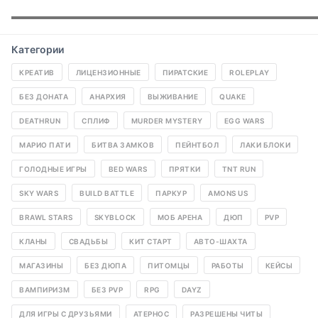
▬▬▬▬▬▬▬▬▬▬▬▬▬▬▬▬▬▬▬▬▬▬▬▬▬▬▬▬▬▬
Категории
КРЕАТИВ
ЛИЦЕНЗИОННЫЕ
ПИРАТСКИЕ
ROLEPLAY
БЕЗ ДОНАТА
АНАРХИЯ
ВЫЖИВАНИЕ
QUAKE
DEATHRUN
СПЛИФ
MURDER MYSTERY
EGG WARS
МАРИО ПАТИ
БИТВА ЗАМКОВ
ПЕЙНТБОЛ
ЛАКИ БЛОКИ
ГОЛОДНЫЕ ИГРЫ
BED WARS
ПРЯТКИ
TNT RUN
SKY WARS
BUILD BATTLE
ПАРКУР
AMONS US
BRAWL STARS
SKYBLOCK
МОБ АРЕНА
ДЮП
PVP
КЛАНЫ
СВАДЬБЫ
КИТ СТАРТ
АВТО-ШАХТА
МАГАЗИНЫ
БЕЗ ДЮПА
ПИТОМЦЫ
РАБОТЫ
КЕЙСЫ
ВАМПИРИЗМ
БЕЗ PVP
RPG
DAYZ
ДЛЯ ИГРЫ С ДРУЗЬЯМИ
АТЕРНОС
РАЗРЕШЕНЫ ЧИТЫ