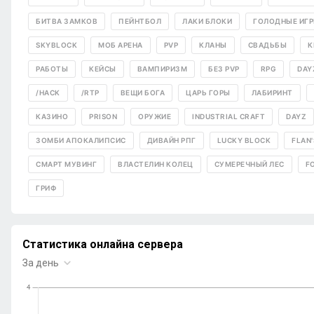
БИТВА ЗАМКОВ
ПЕЙНТБОЛ
ЛАКИ БЛОКИ
ГОЛОДНЫЕ ИГ
SKYBLOCK
МОБ АРЕНА
PVP
КЛАНЫ
СВАДЬБЫ
К
РАБОТЫ
КЕЙСЫ
ВАМПИРИЗМ
БЕЗ PVP
RPG
DAY
/HACK
/RTP
ВЕЩИ БОГА
ЦАРЬ ГОРЫ
ЛАБИРИНТ
КАЗИНО
PRISON
ОРУЖИЕ
INDUSTRIAL CRAFT
DAYZ
ЗОМБИ АПОКАЛИПСИС
ДИВАЙН РПГ
LUCKY BLOCK
FLAN'
СМАРТ МУВИНГ
ВЛАСТЕЛИН КОЛЕЦ
СУМЕРЕЧНЫЙ ЛЕС
F
ГРИФ