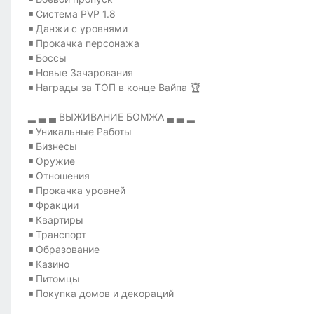
◾ Система PVP 1.8
◾ Данжи с уровнями
◾ Прокачка персонажа
◾ Боссы
◾ Новые Зачарования
◾ Награды за ТОП в конце Вайпа 🏆
▂ ▃ ▄ ВЫЖИВАНИЕ БОМЖА ▄ ▃ ▂
◾ Уникальные Работы
◾ Бизнесы
◾ Оружие
◾ Отношения
◾ Прокачка уровней
◾ Фракции
◾ Квартиры
◾ Транспорт
◾ Образование
◾ Казино
◾ Питомцы
◾ Покупка домов и декораций