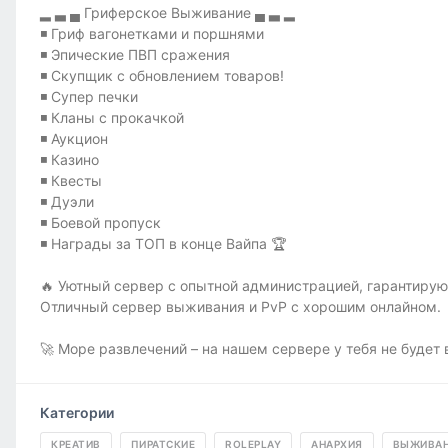
▂ ▃ ▄ Гриферское Выживание ▄ ▃ ▂
◾ Гриф вагонетками и поршнями
◾ Эпические ПВП сражения
◾ Скупщик с обновлением товаров!
◾ Супер печки
◾ Кланы с прокачкой
◾ Аукцион
◾ Казино
◾ Квесты
◾ Дуэли
◾ Боевой пропуск
◾ Награды за ТОП в конце Вайпа 🏆
🔥 Уютный сервер с опытной администрацией, гарантирую
Отличный сервер выживания и PvP с хорошим онлайном.
🚀 Море развлечений – на нашем сервере у тебя не будет 
Категории
КРЕАТИВ
ПИРАТСКИЕ
ROLEPLAY
АНАРХИЯ
ВЫЖИВА