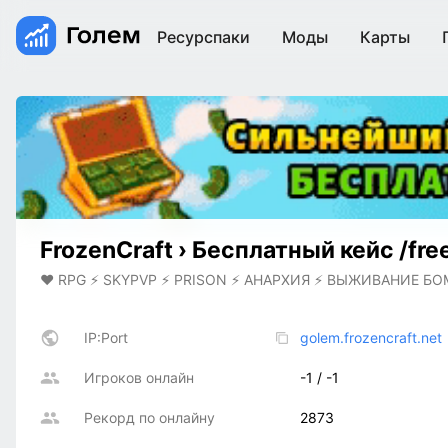
Ресурспаки
Моды
Карты
FrozenCraft › Бесплатный кейс /fre
❤️ RPG ⚡ SKYPVP ⚡ PRISON ⚡ АНАРХИЯ ⚡ ВЫЖИВАНИЕ БО
IP:Port
golem.frozencraft.net
Игроков онлайн
-1 / -1
Рекорд по онлайну
2873