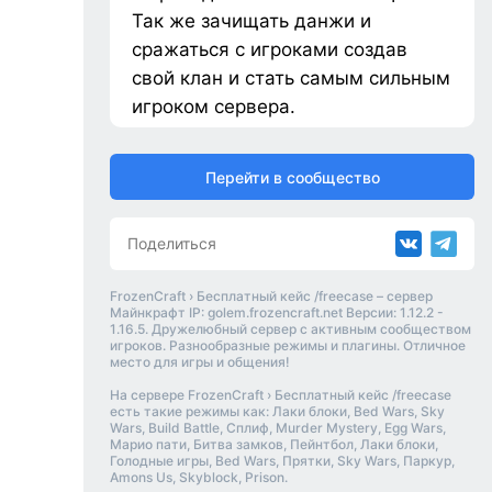
Так же зачищать данжи и
сражаться с игроками создав
свой клан и стать самым сильным
игроком сервера.
Перейти в сообщество
Поделиться
FrozenCraft › Бесплатный кейс /freecase – сервер
Майнкрафт IP: golem.frozencraft.net Версии: 1.12.2 -
1.16.5. Дружелюбный сервер с активным сообществом
игроков. Разнообразные режимы и плагины. Отличное
место для игры и общения!
На сервере FrozenCraft › Бесплатный кейс /freecase
есть такие режимы как: Лаки блоки, Bed Wars, Sky
Wars, Build Battle, Сплиф, Murder Mystery, Egg Wars,
Марио пати, Битва замков, Пейнтбол, Лаки блоки,
Голодные игры, Bed Wars, Прятки, Sky Wars, Паркур,
Amons Us, Skyblock, Prison.