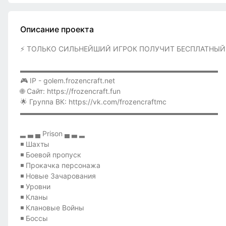
Описание проекта
⚡ ТОЛЬКО СИЛЬНЕЙШИЙ ИГРОК ПОЛУЧИТ БЕСПЛАТНЫЙ 
▬▬▬▬▬▬▬▬▬▬▬▬▬▬▬▬▬▬▬▬▬▬▬▬▬▬▬▬
🎮 IP - golem.frozencraft.net
🌐 Сайт: https://frozencraft.fun
🌟 Группа ВК: https://vk.com/frozencraftmc
▬▬▬▬▬▬▬▬▬▬▬▬▬▬▬▬▬▬▬▬▬▬▬▬▬▬▬▬
▂ ▃ ▄ Prison ▄ ▃ ▂
◾ Шахты
◾ Боевой пропуск
◾ Прокачка персонажа
◾ Новые Зачарования
◾ Уровни
◾ Кланы
◾ Клановые Войны
◾ Боссы