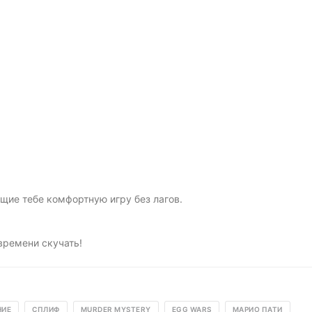
щие тебе комфортную игру без лагов.
времени скучать!
НИЕ
СПЛИФ
MURDER MYSTERY
EGG WARS
МАРИО ПАТИ