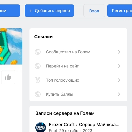
лем
Добавить сервер
Регистра
Вход
Ссылки
Сообщество на Голем
Перейти на сайт
Топ голосующих
Купить баллы
Записи сервера на Голем
FrozenCraft › Сервер Майнкрафт с Выживанием
Enot
29 октября, 2023