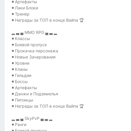
◾ Артефакты
◾ Лаки Блоки
◾ Тренер
◾ Награды за ТОП в конце Вайпа 🏆
▂ ▃ ▄ MMO RPG ▄ ▃ ▂
◾ Классы
◾ Боевой пропуск
◾ Прокачка персонажа
◾ Новые Зачарования
◾ Уровни
◾ Кланы
◾ Гильдии
◾ Боссы
◾ Артефакты
◾ Данжи и Подземелья
◾ Питомцы
◾ Награды за ТОП в конце Вайпа 🏆
▂ ▃ ▄ SkyPvP ▄ ▃ ▂
◾ Ранги
◾ Боевой пропуск