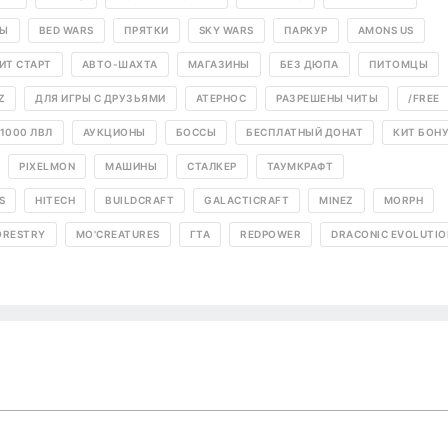
РЫ
BED WARS
ПРЯТКИ
SKY WARS
ПАРКУР
AMONS US
ИТ СТАРТ
АВТО-ШАХТА
МАГАЗИНЫ
БЕЗ ДЮПА
ПИТОМЦЫ
Z
ДЛЯ ИГРЫ С ДРУЗЬЯМИ
АТЕРНОС
РАЗРЕШЕНЫ ЧИТЫ
/FREE
1000 ЛВЛ
АУКЦИОНЫ
БОССЫ
БЕСПЛАТНЫЙ ДОНАТ
КИТ БОН
PIXELMON
МАШИНЫ
СТАЛКЕР
ТАУМКРАФТ
S
HITECH
BUILDCRAFT
GALACTICRAFT
MINEZ
MORPH
ORESTRY
MO'CREATURES
ГТА
REDPOWER
DRACONIC EVOLUTIO