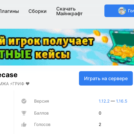
Скачать
Плагины
Сборки
Го
Майнкрафт
ecase
Играть на сервере
МЖА ⚡ГРИФ ❤️
Версия
1.12.2
—
1.16.5
Баллов
0
Голосов
2