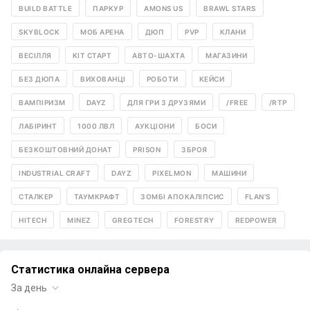
BUILD BATTLE
ПАРКУР
AMONS US
BRAWL STARS
SKYBLOCK
МОБ АРЕНА
ДЮП
PVP
КЛАНИ
ВЕСІЛЛЯ
КІТ СТАРТ
АВТО-ШАХТА
МАГАЗИНИ
БЕЗ ДЮПА
ВИХОВАНЦІ
РОБОТИ
КЕЙСИ
ВАМПІРИЗМ
DAYZ
ДЛЯ ГРИ З ДРУЗЯМИ
/FREE
/RTP
ЛАБІРИНТ
1000 ЛВЛ
АУКЦІОНИ
БОСИ
БЕЗКОШТОВНИЙ ДОНАТ
PRISON
ЗБРОЯ
INDUSTRIAL CRAFT
DAYZ
PIXELMON
МАШИНИ
СТАЛКЕР
ТАУМКРАФТ
ЗОМБІ АПОКАЛІПСИС
FLAN'S
HITECH
MINEZ
GREGTECH
FORESTRY
REDPOWER