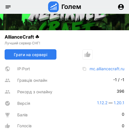
AllianceCraft ☘
Лучший сервер СНГ!
Грати на сервері
IP:Port
mc.alliancecraft.ru
-1 / -1
Гравців онлайн
396
Рекорд з онлайну
1.12.2
 — 
1.20.1
Версія
0
Балів
Голосів
0