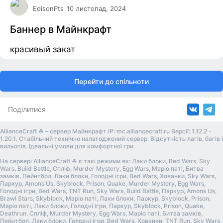
EdisonPts
10 листопад, 2024
Баннер в Майнкрафт
красивый закат
Перейти до спільноти
Поділитися
AllianceCraft ☘ – сервер Майнкрафт IP: mc.alliancecraft.ru Версії: 1.12.2 -
1.20.1. Стабільний технічно налагоджений сервер. Відсутність лагів, багів і
вильотів. Ідеальні умови для комфортної гри.
На сервері AllianceCraft ☘ є такі режими як: Лаки блоки, Bed Wars, Sky
Wars, Build Battle, Спліф, Murder Mystery, Egg Wars, Маріо паті, Битва
замків, Пейнтбол, Лаки блоки, Голодні ігри, Bed Wars, Хованки, Sky Wars,
Паркур, Amons Us, Skyblock, Prison, Quake, Murder Mystery, Egg Wars,
Голодні ігри, Bed Wars, TNT Run, Sky Wars, Build Battle, Паркур, Amons Us,
Brawl Stars, Skyblock, Маріо паті, Лаки блоки, Паркур, Skyblock, Prison,
Маріо паті, Лаки блоки, Голодні ігри, Паркур, Skyblock, Prison, Quake,
Deathrun, Спліф, Murder Mystery, Egg Wars, Маріо паті, Битва замків,
Пейнтбол, Лаки блоки, Голодні ігри, Bed Wars, Хованки, TNT Run, Sky Wars,