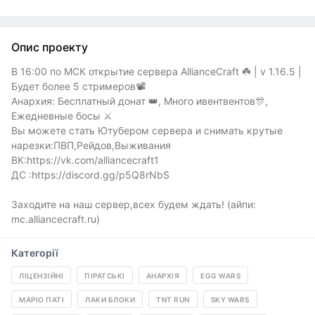
Опис проекту
В 16:00 по МСК открытие сервера AllianceCraft ☘️ | v 1.16.5 |
Будет более 5 стримеров📽
Анархия: Бесплатный донат 👑, Много ивентвентов🎊,
Ежедневные босы ⚔️
Вы можете стать Ютубером сервера и снимать крутые
нарезки:ПВП,Рейдов,Выживания
ВК:https://vk.com/alliancecraft1
ДС :https://discord.gg/p5Q8rNbS
Заходите на наш сервер,всех будем ждать! (айпи:
mc.alliancecraft.ru)
Категорії
ЛІЦЕНЗІЙНІ
ПІРАТСЬКІ
АНАРХІЯ
EGG WARS
МАРІО ПАТІ
ЛАКИ БЛОКИ
TNT RUN
SKY WARS