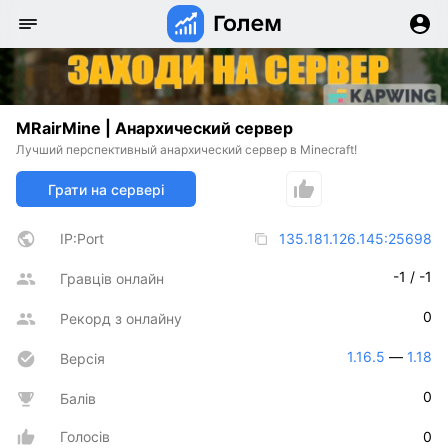
MRairMine | Анархический сервер
Лучший перспективный анархический сервер в Minecraft!
Грати на сервері
IP:Port
135.181.126.145:25698
-1 / -1
Гравців онлайн
0
Рекорд з онлайну
1.16.5
 — 
1.18
Версія
0
Балів
Голосів
0