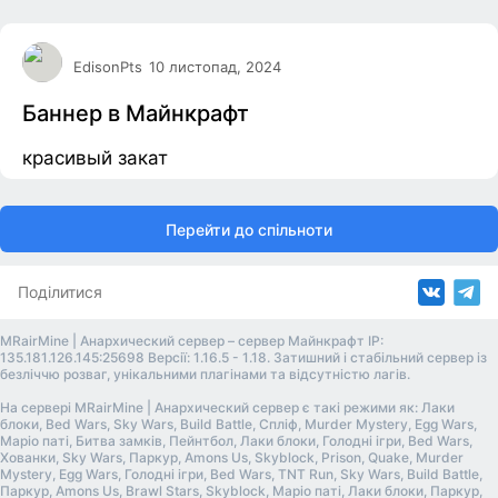
EdisonPts
10 листопад, 2024
Баннер в Майнкрафт
красивый закат
Перейти до спільноти
Поділитися
MRairMine | Анархический сервер – сервер Майнкрафт IP:
135.181.126.145:25698 Версії: 1.16.5 - 1.18. Затишний і стабільний сервер із
безліччю розваг, унікальними плагінами та відсутністю лагів.
На сервері MRairMine | Анархический сервер є такі режими як: Лаки
блоки, Bed Wars, Sky Wars, Build Battle, Спліф, Murder Mystery, Egg Wars,
Маріо паті, Битва замків, Пейнтбол, Лаки блоки, Голодні ігри, Bed Wars,
Хованки, Sky Wars, Паркур, Amons Us, Skyblock, Prison, Quake, Murder
Mystery, Egg Wars, Голодні ігри, Bed Wars, TNT Run, Sky Wars, Build Battle,
Паркур, Amons Us, Brawl Stars, Skyblock, Маріо паті, Лаки блоки, Паркур,