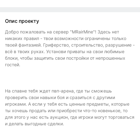
Опис проекту
Добро пожаловать на сервер "MRairMine"! Здесь нет
никаких правил - твои возможности ограничены только
твоей фантазией. Гриферство, строительство, разрушение -
всё в твоих руках. Установи приваты на свои любимые
блоки, чтобы защитить свои постройки от непрошенных
гостей.
На спавне тебя ждет пвп-арена, где ты сможешь
проверить свои навыки боя и сразиться с другими
игроками. А если у тебя есть ценные предметы, которые
ты хочешь продать или приобрести что-то новенькое, то
для этого у нас есть аукцион, где игроки могут торговаться
и делать выгодные сделки.