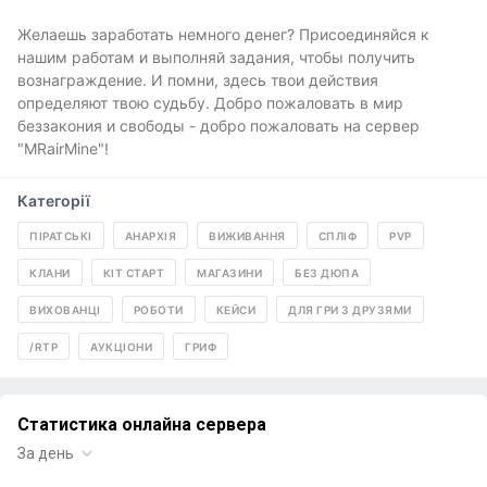
Желаешь заработать немного денег? Присоединяйся к
нашим работам и выполняй задания, чтобы получить
вознаграждение. И помни, здесь твои действия
определяют твою судьбу. Добро пожаловать в мир
беззакония и свободы - добро пожаловать на сервер
"MRairMine"!
Категорії
ПІРАТСЬКІ
АНАРХІЯ
ВИЖИВАННЯ
СПЛІФ
PVP
КЛАНИ
КІТ СТАРТ
МАГАЗИНИ
БЕЗ ДЮПА
ВИХОВАНЦІ
РОБОТИ
КЕЙСИ
ДЛЯ ГРИ З ДРУЗЯМИ
/RTP
АУКЦІОНИ
ГРИФ