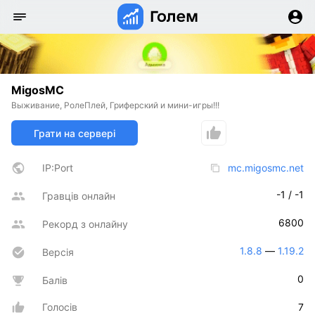
MigosMC
Выживание, РолеПлей, Гриферский и мини-игры!!!
Грати на сервері
IP:Port
mc.migosmc.net
-1 / -1
Гравців онлайн
6800
Рекорд з онлайну
1.8.8
 — 
1.19.2
Версія
0
Балів
Голосів
7