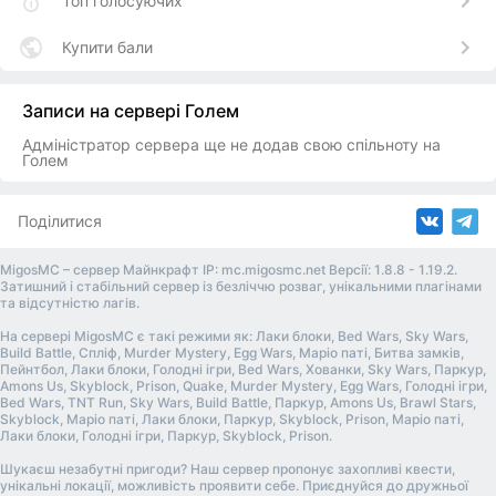
Топ голосуючих
Купити бали
Записи на сервері Голем
Адміністратор сервера ще не додав свою спільноту на
Голем
Поділитися
MigosMC – сервер Майнкрафт IP: mc.migosmc.net Версії: 1.8.8 - 1.19.2.
Затишний і стабільний сервер із безліччю розваг, унікальними плагінами
та відсутністю лагів.
На сервері MigosMC є такі режими як: Лаки блоки, Bed Wars, Sky Wars,
Build Battle, Спліф, Murder Mystery, Egg Wars, Маріо паті, Битва замків,
Пейнтбол, Лаки блоки, Голодні ігри, Bed Wars, Хованки, Sky Wars, Паркур,
Amons Us, Skyblock, Prison, Quake, Murder Mystery, Egg Wars, Голодні ігри,
Bed Wars, TNT Run, Sky Wars, Build Battle, Паркур, Amons Us, Brawl Stars,
Skyblock, Маріо паті, Лаки блоки, Паркур, Skyblock, Prison, Маріо паті,
Лаки блоки, Голодні ігри, Паркур, Skyblock, Prison.
Шукаєш незабутні пригоди? Наш сервер пропонує захопливі квести,
унікальні локації, можливість проявити себе. Приєднуйся до дружньої