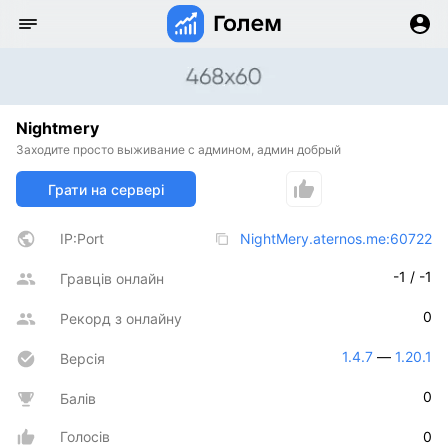
Nightmery
Заходите просто выживание с админом, админ добрый
Грати на сервері
IP:Port
NightMery.aternos.me:60722
-1 / -1
Гравців онлайн
0
Рекорд з онлайну
1.4.7
 — 
1.20.1
Версія
0
Балів
Голосів
0