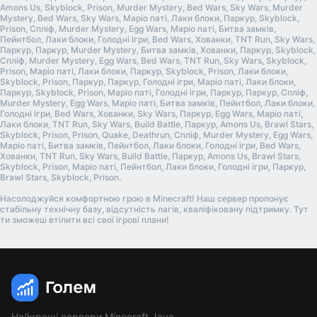
Amons Us, Skyblock, Prison, Murder Mystery, Bed Wars, Sky Wars, Murder
Mystery, Bed Wars, Sky Wars, Маріо паті, Лаки блоки, Паркур, Skyblock,
Prison, Спліф, Murder Mystery, Egg Wars, Маріо паті, Битва замків,
Пейнтбол, Лаки блоки, Голодні ігри, Bed Wars, Хованки, TNT Run, Sky Wars,
Паркур, Паркур, Murder Mystery, Битва замків, Хованки, Паркур, Skyblock,
Спліф, Murder Mystery, Egg Wars, Bed Wars, TNT Run, Sky Wars, Skyblock,
Prison, Маріо паті, Лаки блоки, Паркур, Skyblock, Prison, Лаки блоки,
Skyblock, Prison, Паркур, Паркур, Голодні ігри, Маріо паті, Лаки блоки,
Паркур, Skyblock, Prison, Маріо паті, Голодні ігри, Паркур, Паркур, Спліф,
Murder Mystery, Egg Wars, Маріо паті, Битва замків, Пейнтбол, Лаки блоки,
Голодні ігри, Bed Wars, Хованки, Sky Wars, Паркур, Egg Wars, Маріо паті,
Лаки блоки, TNT Run, Sky Wars, Build Battle, Паркур, Amons Us, Brawl Stars,
Skyblock, Prison, Prison, Quake, Deathrun, Спліф, Murder Mystery, Egg Wars,
Маріо паті, Битва замків, Пейнтбол, Лаки блоки, Голодні ігри, Bed Wars,
Хованки, TNT Run, Sky Wars, Build Battle, Паркур, Amons Us, Brawl Stars,
Skyblock, Prison, Маріо паті, Пейнтбол, Лаки блоки, Голодні ігри, Паркур,
Brawl Stars, Skyblock, Prison.
Насолоджуйся комфортною грою в Minecraft! Наш сервер пропонує
стабільну технічну базу, відсутність лагів, кваліфіковану підтримку. Тут
ти зможеш втілити всі свої ігрові плани!
Найкращі сервери Minecraft Java