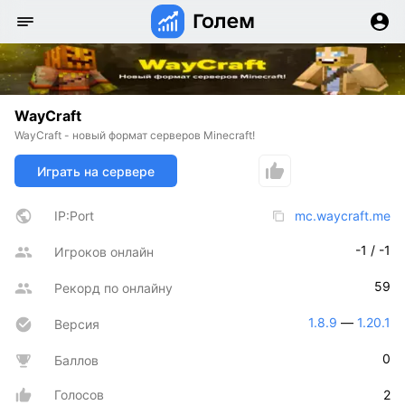
WayCraft
WayCraft - новый формат серверов Minecraft!
Играть на сервере
IP:Port
mc.waycraft.me
-1 / -1
Игроков онлайн
59
Рекорд по онлайну
1.8.9
 — 
1.20.1
Версия
0
Баллов
Голосов
2