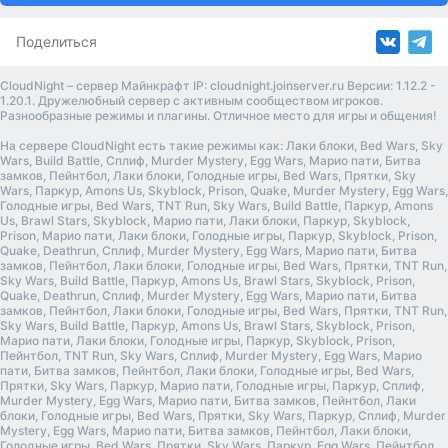
Поделиться
CloudNight – сервер Майнкрафт IP: cloudnight.joinserver.ru Версии: 1.12.2 -
1.20.1. Дружелюбный сервер с активным сообществом игроков.
Разнообразные режимы и плагины. Отличное место для игры и общения!
На сервере CloudNight есть такие режимы как: Лаки блоки, Bed Wars, Sky
Wars, Build Battle, Сплиф, Murder Mystery, Egg Wars, Марио пати, Битва
замков, Пейнтбол, Лаки блоки, Голодные игры, Bed Wars, Прятки, Sky
Wars, Паркур, Amons Us, Skyblock, Prison, Quake, Murder Mystery, Egg Wars,
Голодные игры, Bed Wars, TNT Run, Sky Wars, Build Battle, Паркур, Amons
Us, Brawl Stars, Skyblock, Марио пати, Лаки блоки, Паркур, Skyblock,
Prison, Марио пати, Лаки блоки, Голодные игры, Паркур, Skyblock, Prison,
Quake, Deathrun, Сплиф, Murder Mystery, Egg Wars, Марио пати, Битва
замков, Пейнтбол, Лаки блоки, Голодные игры, Bed Wars, Прятки, TNT Run,
Sky Wars, Build Battle, Паркур, Amons Us, Brawl Stars, Skyblock, Prison,
Quake, Deathrun, Сплиф, Murder Mystery, Egg Wars, Марио пати, Битва
замков, Пейнтбол, Лаки блоки, Голодные игры, Bed Wars, Прятки, TNT Run,
Sky Wars, Build Battle, Паркур, Amons Us, Brawl Stars, Skyblock, Prison,
Марио пати, Лаки блоки, Голодные игры, Паркур, Skyblock, Prison,
Пейнтбол, TNT Run, Sky Wars, Сплиф, Murder Mystery, Egg Wars, Марио
пати, Битва замков, Пейнтбол, Лаки блоки, Голодные игры, Bed Wars,
Прятки, Sky Wars, Паркур, Марио пати, Голодные игры, Паркур, Сплиф,
Murder Mystery, Egg Wars, Марио пати, Битва замков, Пейнтбол, Лаки
блоки, Голодные игры, Bed Wars, Прятки, Sky Wars, Паркур, Сплиф, Murder
Mystery, Egg Wars, Марио пати, Битва замков, Пейнтбол, Лаки блоки,
Голодные игры, Bed Wars, Прятки, Sky Wars, Паркур, Egg Wars, Пейнтбол,