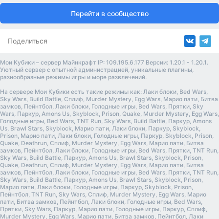
Перейти в сообщество
Поделиться
Мои Кубики – сервер Майнкрафт IP: 109.195.6.177 Версии: 1.20.1 - 1.20.1.
Уютный сервер с опытной администрацией, уникальные плагины,
разнообразные режимы игры и море развлечений.
На сервере Мои Кубики есть такие режимы как: Лаки блоки, Bed Wars,
Sky Wars, Build Battle, Сплиф, Murder Mystery, Egg Wars, Марио пати, Битва
замков, Пейнтбол, Лаки блоки, Голодные игры, Bed Wars, Прятки, Sky
Wars, Паркур, Amons Us, Skyblock, Prison, Quake, Murder Mystery, Egg Wars,
Голодные игры, Bed Wars, TNT Run, Sky Wars, Build Battle, Паркур, Amons
Us, Brawl Stars, Skyblock, Марио пати, Лаки блоки, Паркур, Skyblock,
Prison, Марио пати, Лаки блоки, Голодные игры, Паркур, Skyblock, Prison,
Quake, Deathrun, Сплиф, Murder Mystery, Egg Wars, Марио пати, Битва
замков, Пейнтбол, Лаки блоки, Голодные игры, Bed Wars, Прятки, TNT Run,
Sky Wars, Build Battle, Паркур, Amons Us, Brawl Stars, Skyblock, Prison,
Quake, Deathrun, Сплиф, Murder Mystery, Egg Wars, Марио пати, Битва
замков, Пейнтбол, Лаки блоки, Голодные игры, Bed Wars, Прятки, TNT Run,
Sky Wars, Build Battle, Паркур, Amons Us, Brawl Stars, Skyblock, Prison,
Марио пати, Лаки блоки, Голодные игры, Паркур, Skyblock, Prison,
Пейнтбол, TNT Run, Sky Wars, Сплиф, Murder Mystery, Egg Wars, Марио
пати, Битва замков, Пейнтбол, Лаки блоки, Голодные игры, Bed Wars,
Прятки, Sky Wars, Паркур, Марио пати, Голодные игры, Паркур, Сплиф,
Murder Mystery, Egg Wars, Марио пати, Битва замков, Пейнтбол, Лаки