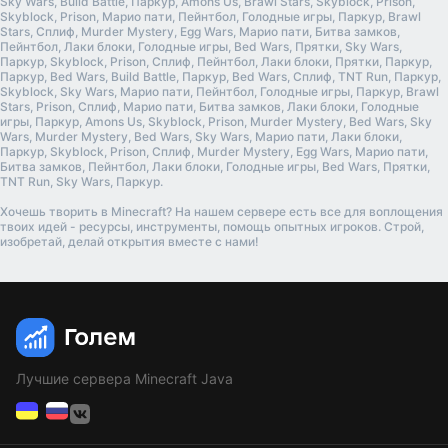
Sky Wars, Build Battle, Паркур, Amons Us, Brawl Stars, Skyblock, Prison,
Skyblock, Prison, Марио пати, Пейнтбол, Голодные игры, Паркур, Brawl
Stars, Сплиф, Murder Mystery, Egg Wars, Марио пати, Битва замков,
Пейнтбол, Лаки блоки, Голодные игры, Bed Wars, Прятки, Sky Wars,
Паркур, Skyblock, Prison, Сплиф, Пейнтбол, Лаки блоки, Прятки, Паркур,
Паркур, Bed Wars, Build Battle, Паркур, Bed Wars, Сплиф, TNT Run, Паркур,
Skyblock, Sky Wars, Марио пати, Пейнтбол, Голодные игры, Паркур, Brawl
Stars, Prison, Сплиф, Марио пати, Битва замков, Лаки блоки, Голодные
игры, Паркур, Amons Us, Skyblock, Prison, Murder Mystery, Bed Wars, Sky
Wars, Murder Mystery, Bed Wars, Sky Wars, Марио пати, Лаки блоки,
Паркур, Skyblock, Prison, Сплиф, Murder Mystery, Egg Wars, Марио пати,
Битва замков, Пейнтбол, Лаки блоки, Голодные игры, Bed Wars, Прятки,
TNT Run, Sky Wars, Паркур.
Хочешь творить в Minecraft? На нашем сервере есть все для воплощения
твоих идей - ресурсы, инструменты, помощь опытных игроков. Строй,
изобретай, делай открытия вместе с нами!
Лучшие сервера Minecraft Java