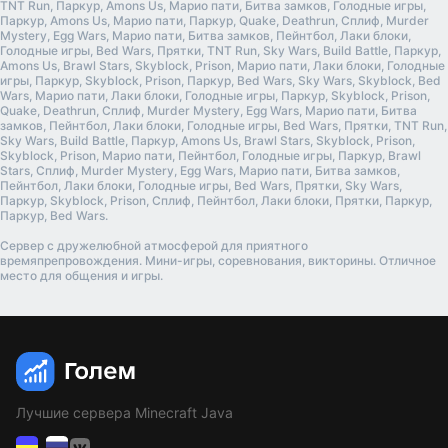
TNT Run, Паркур, Amons Us, Марио пати, Битва замков, Голодные игры,
Паркур, Amons Us, Марио пати, Паркур, Quake, Deathrun, Сплиф, Murder
Mystery, Egg Wars, Марио пати, Битва замков, Пейнтбол, Лаки блоки,
Голодные игры, Bed Wars, Прятки, TNT Run, Sky Wars, Build Battle, Паркур,
Amons Us, Brawl Stars, Skyblock, Prison, Марио пати, Лаки блоки, Голодные
игры, Паркур, Skyblock, Prison, Паркур, Bed Wars, Sky Wars, Skyblock, Bed
Wars, Марио пати, Лаки блоки, Голодные игры, Паркур, Skyblock, Prison,
Quake, Deathrun, Сплиф, Murder Mystery, Egg Wars, Марио пати, Битва
замков, Пейнтбол, Лаки блоки, Голодные игры, Bed Wars, Прятки, TNT Run,
Sky Wars, Build Battle, Паркур, Amons Us, Brawl Stars, Skyblock, Prison,
Skyblock, Prison, Марио пати, Пейнтбол, Голодные игры, Паркур, Brawl
Stars, Сплиф, Murder Mystery, Egg Wars, Марио пати, Битва замков,
Пейнтбол, Лаки блоки, Голодные игры, Bed Wars, Прятки, Sky Wars,
Паркур, Skyblock, Prison, Сплиф, Пейнтбол, Лаки блоки, Прятки, Паркур,
Паркур, Bed Wars.
Сервер с дружелюбной атмосферой для приятного
времяпрепровождения. Мини-игры, соревнования, викторины. Отличное
место для общения и игры.
Лучшие сервера Minecraft Java