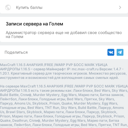
Купить баллы
Записи сервера на Голем
Администратор сервера еще не добавил свое сообщество
на Голем
Поделиться
MaxCraft 1.16.5 АНАРХИЯ /FREE /WARP PVP БОСС МАЯК УБИЦА
АИРДРОПЫ 1.16.5 – сервер Майнкрафт IP: mc.max-craft.ru Версии: 1.4.7 -
1.20.1. Креативный сервер для творческих игроков. Множество ресурсов,
инструментов и возможностей для воплощения самых смелых идей.
На сервере MaxCraft 1.16.5 АНАРХИЯ /FREE /WARP PVP БОСС МАЯК УБИЦА
АИРДРОПЫ 1.16.5 есть такие режимы как: Лаки блоки, Bed Wars, Sky Wars,
Build Battle, Сплиф, Murder Mystery, Egg Wars, Марио пати, Битва замков,
Пейнтбол, Лаки блоки, Голодные игры, Bed Wars, Прятки, Sky Wars,
Паркур, Amons Us, Skyblock, Prison, Quake, Murder Mystery, Egg Wars,
Голодные игры, Bed Wars, TNT Run, Sky Wars, Build Battle, Паркур, Amons
Us, Brawl Stars, Skyblock, Марио пати, Лаки блоки, Паркур, Skyblock,
Prison, Марио пати, Лаки блоки, Голодные игры, Паркур, Skyblock, Prison,
Quake, Deathrun, Сплиф, Murder Mystery, Egg Wars, Марио пати, Битва
замков, Пейнтбол, Лаки блоки, Голодные игры, Bed Wars, Прятки, TNT Run,