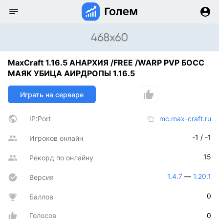
MaxCraft 1.16.5 АНАРХИЯ /FREE /WARP PVP БОСС
МАЯК УБИЦА АИРДРОПЫ 1.16.5
Играть на сервере
IP:Port
mc.max-craft.ru
-1 / -1
Игроков онлайн
15
Рекорд по онлайну
1.4.7
 — 
1.20.1
Версия
0
Баллов
Голосов
0