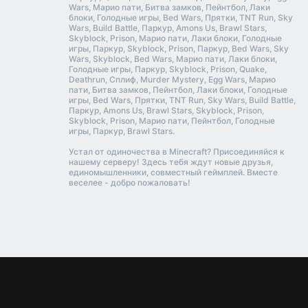
Wars, Марио пати, Битва замков, Пейнтбол, Лаки
блоки, Голодные игры, Bed Wars, Прятки, TNT Run, Sky
Wars, Build Battle, Паркур, Amons Us, Brawl Stars,
Skyblock, Prison, Марио пати, Лаки блоки, Голодные
игры, Паркур, Skyblock, Prison, Паркур, Bed Wars, Sky
Wars, Skyblock, Bed Wars, Марио пати, Лаки блоки,
Голодные игры, Паркур, Skyblock, Prison, Quake,
Deathrun, Сплиф, Murder Mystery, Egg Wars, Марио
пати, Битва замков, Пейнтбол, Лаки блоки, Голодные
игры, Bed Wars, Прятки, TNT Run, Sky Wars, Build Battle,
Паркур, Amons Us, Brawl Stars, Skyblock, Prison,
Skyblock, Prison, Марио пати, Пейнтбол, Голодные
игры, Паркур, Brawl Stars.
Устал от одиночества в Minecraft? Присоединяйся к
нашему серверу! Здесь тебя ждут новые друзья,
единомышленники, совместный геймплей. Вместе
веселее - добро пожаловать!