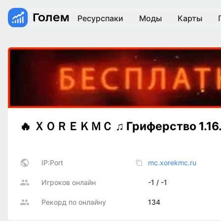
Ресурспаки
Моды
Карты
🔥 ＸＯＲＥＫＭＣ ♫ Гриферство 1.16.
IP:Port
mc.xorekmc.ru
Игроков онлайн
-1 / -1
Рекорд по онлайну
134