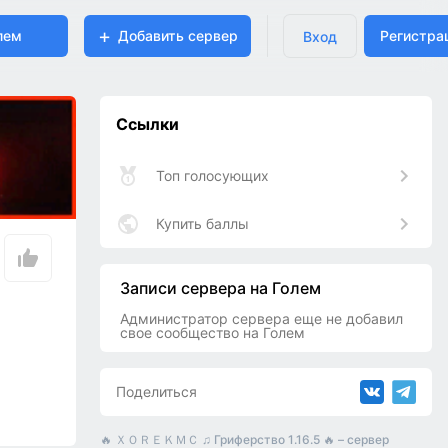
лем
Добавить сервер
Регистра
Вход
Ссылки
Топ голосующих
Купить баллы
Записи сервера на Голем
Администратор сервера еще не добавил
свое сообщество на Голем
Поделиться
🔥 ＸＯＲＥＫＭＣ ♫ Гриферство 1.16.5 🔥 – сервер