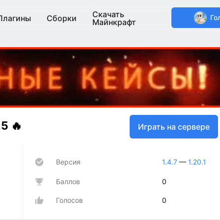
Скачать
Плагины
Сборки
Го
Майнкрафт
5 🔥
Играть на сервере
Версия
1.4.7
—
1.20.1
Баллов
0
Голосов
0