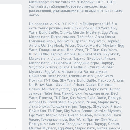
Майнкрафт IP: mc.xorekmc.ru Версии: 1.4.7 - 1.20.1.
Уютный и стабильный сервер с множеством
развлечений, уникальными плагинами и отсутствием
лагов.
На сервере 🔥 ＸＯＲＥＫＭＣ ♫ Гриферство 1.16.5 🔥
есть такие режимы как: Лаки блоки, Bed Wars, Sky
Wars, Build Battle, Сплиф, Murder Mystery, Egg Wars,
Марио пати, Битва замков, Пейнтбол, Лаки блоки,
Голодные игры, Bed Wars, Прятки, Sky Wars, Паркур,
Amons Us, Skyblock, Prison, Quake, Murder Mystery, Egg
Wars, Голодные игры, Bed Wars, TNT Run, Sky Wars,
Build Battle, Паркур, Amons Us, Brawl Stars, Skyblock,
Марио пати, Лаки блоки, Паркур, Skyblock, Prison,
Марио пати, Лаки блоки, Голодные игры, Паркур,
Skyblock, Prison, Quake, Deathrun, Сплиф, Murder
Mystery, Egg Wars, Марио пати, Битва замков,
Пейнтбол, Лаки блоки, Голодные игры, Bed Wars,
Прятки, TNT Run, Sky Wars, Build Battle, Паркур, Amons
Us, Brawl Stars, Skyblock, Prison, Quake, Deathrun,
Сплиф, Murder Mystery, Egg Wars, Марио пати, Битва
замков, Пейнтбол, Лаки блоки, Голодные игры, Bed
Wars, Прятки, TNT Run, Sky Wars, Build Battle, Паркур,
Amons Us, Brawl Stars, Skyblock, Prison, Марио пати,
Лаки блоки, Голодные игры, Паркур, Skyblock, Prison,
Пейнтбол, TNT Run, Sky Wars, Сплиф, Murder Mystery,
Egg Wars, Марио пати, Битва замков, Пейнтбол, Лаки
блоки, Голодные игры, Bed Wars, Прятки, Sky Wars,
Паркур, Марио пати, Голодные игры, Паркур, Сплиф,
Murder Mystery, Egg Wars, Марио пати, Битва замков,