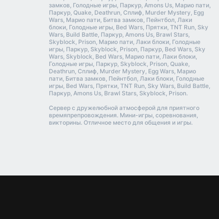
замков, Голодные игры, Паркур, Amons Us, Марио пати,
Паркур, Quake, Deathrun, Сплиф, Murder Mystery, Egg
Wars, Марио пати, Битва замков, Пейнтбол, Лаки
блоки, Голодные игры, Bed Wars, Прятки, TNT Run, Sky
Wars, Build Battle, Паркур, Amons Us, Brawl Stars,
Skyblock, Prison, Марио пати, Лаки блоки, Голодные
игры, Паркур, Skyblock, Prison, Паркур, Bed Wars, Sky
Wars, Skyblock, Bed Wars, Марио пати, Лаки блоки,
Голодные игры, Паркур, Skyblock, Prison, Quake,
Deathrun, Сплиф, Murder Mystery, Egg Wars, Марио
пати, Битва замков, Пейнтбол, Лаки блоки, Голодные
игры, Bed Wars, Прятки, TNT Run, Sky Wars, Build Battle,
Паркур, Amons Us, Brawl Stars, Skyblock, Prison.
Сервер с дружелюбной атмосферой для приятного
времяпрепровождения. Мини-игры, соревнования,
викторины. Отличное место для общения и игры.